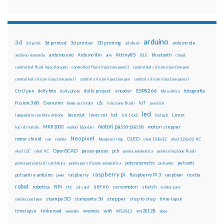
arduino
3d
3d printed
3d printer
3D printing
3d print
adafruit
arduino ide
Attiny85
arduino uno
Arduino Yún
bluetooth
arduino leonardo
arm
BLE
cloud
controlled fluid injection pen
controlled fluid injection pencil
controlled silicon injection pen
controlled silicon injection pencil
control silicon injection pen
control silicon injection pencil
ESP8266
dolly foto
dolly project
encoder
fotografia
CtrlJ pen
dolly photo
fibra ottica
fusion 360
Genuino
i2c
IoT
home assistant
iniezione fluidi
joystick
led
lcd
Linux
lasercut
laser cut
lampadario con fibre ottiche
lcd 16x2
led rgb
motori passo-passo
MKR1000
motori stepper
luci di natale
motori bipolari
Neopixel
motor shield
OLED
nas
natale
Neopixel ring
oled 128x32
oled 128x32 IIC
OpenSCAD
passo-passo
pcb
oled i2C
oled IIC
penna automatica
penna iniezione fluidi
potenziometro
pulsanti
penna per pasta di saldatura
penna per silicone automatica
pulsante
raspberry pi
pulsanti e arduino
raspberry
Raspberry Pi 3
raspbian
pwm
ricetta
robot
servo
RPi
robotica
rtc
servomotori
sketch
sd card
solder past
stampa 3D
stepper
stampante 3d
step to step
solder past pen
time-lapse
wemos
wifi
tinkercad
ws2812B
timelapse
wemake
WS2812
xbee