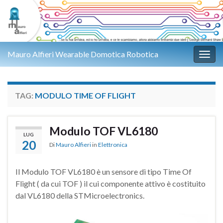
Mauro Alfieri Wearable Domotica Robotica
Attiv
TAG:
MODULO TIME OF FLIGHT
Modulo TOF VL6180
LUG
20
Di
Mauro Alfieri
in
Elettronica
Il Modulo TOF VL6180 è un sensore di tipo Time Of
Flight ( da cui TOF ) il cui componente attivo è costituito
dal VL6180 della STMicroelectronics.