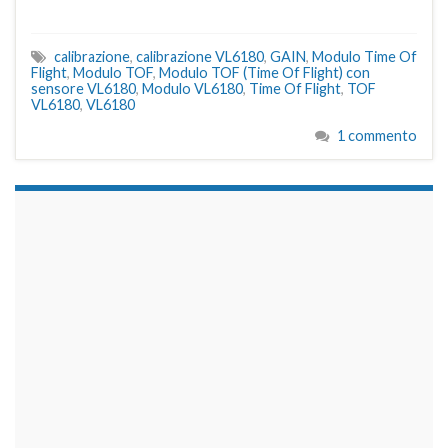
calibrazione
,
calibrazione VL6180
,
GAIN
,
Modulo Time Of
Flight
,
Modulo TOF
,
Modulo TOF (Time Of Flight) con
sensore VL6180
,
Modulo VL6180
,
Time Of Flight
,
TOF
VL6180
,
VL6180
1 commento
займы на карту срочно