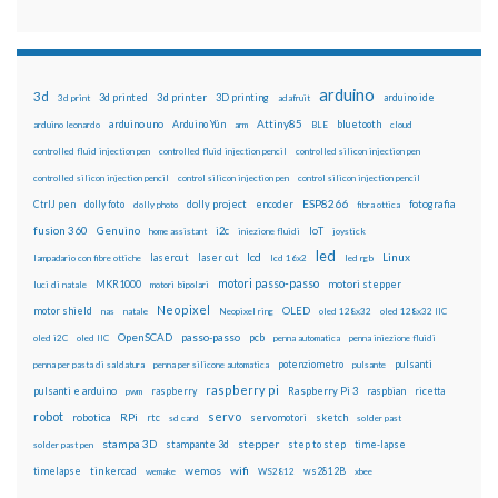
arduino
3d
3d printed
3d printer
3D printing
3d print
adafruit
arduino ide
Attiny85
arduino uno
Arduino Yún
bluetooth
arduino leonardo
arm
BLE
cloud
controlled fluid injection pen
controlled fluid injection pencil
controlled silicon injection pen
controlled silicon injection pencil
control silicon injection pen
control silicon injection pencil
ESP8266
dolly foto
dolly project
encoder
fotografia
CtrlJ pen
dolly photo
fibra ottica
fusion 360
Genuino
i2c
IoT
home assistant
iniezione fluidi
joystick
led
lcd
Linux
lasercut
laser cut
lampadario con fibre ottiche
lcd 16x2
led rgb
motori passo-passo
MKR1000
motori stepper
luci di natale
motori bipolari
Neopixel
motor shield
OLED
nas
natale
Neopixel ring
oled 128x32
oled 128x32 IIC
OpenSCAD
passo-passo
pcb
oled i2C
oled IIC
penna automatica
penna iniezione fluidi
potenziometro
pulsanti
penna per pasta di saldatura
penna per silicone automatica
pulsante
raspberry pi
pulsanti e arduino
raspberry
Raspberry Pi 3
raspbian
pwm
ricetta
robot
servo
RPi
robotica
rtc
servomotori
sketch
sd card
solder past
stampa 3D
stepper
stampante 3d
step to step
solder past pen
time-lapse
wemos
wifi
tinkercad
ws2812B
timelapse
wemake
WS2812
xbee