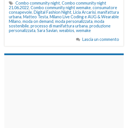
Combo community night
,
Combo community night
21.06.2022
,
Combo community night wemake
,
consumatore
consapevole
,
Digital Fashion Night
,
Licia Arcarisi
,
manifattura
urbana
,
Matteo Testa
,
Milano Live Coding e AUG & Wearable
Milano
,
moda on demand
,
moda personalizzata
,
moda
sostenibile
,
processo di manifattura urbana
,
produzione
personalizzata
,
Sara Savian
,
weabios
,
wemake
Lascia un commento
займы на карту срочно