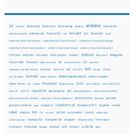
arduino
3d
3d printed
3d printer
3D printing
3d print
adafruit
arduino ide
Attiny85
arduino uno
Arduino Yún
bluetooth
arduino leonardo
arm
BLE
cloud
controlled fluid injection pen
controlled fluid injection pencil
controlled silicon injection pen
controlled silicon injection pencil
control silicon injection pen
control silicon injection pencil
ESP8266
dolly foto
dolly project
encoder
fotografia
CtrlJ pen
dolly photo
fibra ottica
fusion 360
Genuino
i2c
IoT
home assistant
iniezione fluidi
joystick
led
lcd
Linux
lasercut
laser cut
lampadario con fibre ottiche
lcd 16x2
led rgb
motori passo-passo
MKR1000
motori stepper
luci di natale
motori bipolari
Neopixel
motor shield
OLED
nas
natale
Neopixel ring
oled 128x32
oled 128x32 IIC
OpenSCAD
passo-passo
pcb
oled i2C
oled IIC
penna automatica
penna iniezione fluidi
potenziometro
pulsanti
penna per pasta di saldatura
penna per silicone automatica
pulsante
raspberry pi
pulsanti e arduino
raspberry
Raspberry Pi 3
raspbian
pwm
ricetta
robot
servo
RPi
robotica
rtc
servomotori
sketch
sd card
solder past
stampa 3D
stepper
stampante 3d
step to step
solder past pen
time-lapse
wemos
wifi
tinkercad
ws2812B
timelapse
wemake
WS2812
xbee