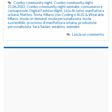
Combo community night
,
Combo community night
21.06.2022
,
Combo community night wemake
,
consumatore
consapevole
,
Digital Fashion Night
,
Licia Arcarisi
,
manifattura
urbana
,
Matteo Testa
,
Milano Live Coding e AUG & Wearable
Milano
,
moda on demand
,
moda personalizzata
,
moda
sostenibile
,
processo di manifattura urbana
,
produzione
personalizzata
,
Sara Savian
,
weabios
,
wemake
Lascia un commento
займы на карту срочно