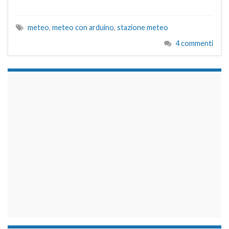
meteo
,
meteo con arduino
,
stazione meteo
4 commenti
займы на карту срочно