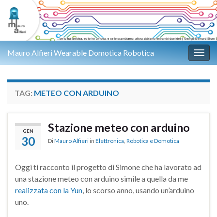
Mauro Alfieri Wearable Domotica Robotica
Attiv
TAG:
METEO CON ARDUINO
Stazione meteo con arduino
GEN
30
Di
Mauro Alfieri
in
Elettronica
,
Robotica e Domotica
Oggi ti racconto il progetto di Simone che ha lavorato ad
una stazione meteo con arduino simile a quella da me
realizzata con la Yun
, lo scorso anno, usando un’arduino
uno.