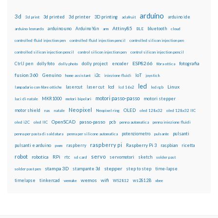
arduino
3d
3d printed
3d printer
3D printing
3d print
adafruit
arduino ide
Attiny85
arduino uno
Arduino Yún
bluetooth
arduino leonardo
arm
BLE
cloud
controlled fluid injection pen
controlled fluid injection pencil
controlled silicon injection pen
controlled silicon injection pencil
control silicon injection pen
control silicon injection pencil
ESP8266
dolly foto
dolly project
encoder
fotografia
CtrlJ pen
dolly photo
fibra ottica
fusion 360
Genuino
i2c
IoT
home assistant
iniezione fluidi
joystick
led
lcd
Linux
lasercut
laser cut
lampadario con fibre ottiche
lcd 16x2
led rgb
motori passo-passo
MKR1000
motori stepper
luci di natale
motori bipolari
Neopixel
motor shield
OLED
nas
natale
Neopixel ring
oled 128x32
oled 128x32 IIC
OpenSCAD
passo-passo
pcb
oled i2C
oled IIC
penna automatica
penna iniezione fluidi
potenziometro
pulsanti
penna per pasta di saldatura
penna per silicone automatica
pulsante
raspberry pi
pulsanti e arduino
raspberry
Raspberry Pi 3
raspbian
pwm
ricetta
robot
servo
RPi
robotica
rtc
servomotori
sketch
sd card
solder past
stampa 3D
stepper
stampante 3d
step to step
solder past pen
time-lapse
wemos
wifi
tinkercad
ws2812B
timelapse
wemake
WS2812
xbee