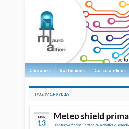
Chi sono
Sostienimi
Corso on-line
TAG:
MCP9700A
Meteo shield prima
MAG
13
Di
Mauro Alfieri
in
Elettronica
,
Robotica e Domoti