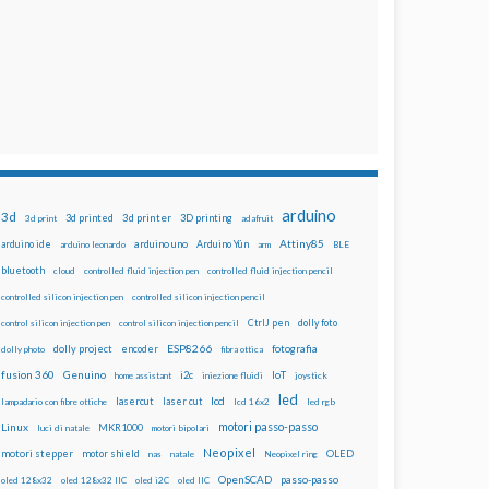
arduino
3d
3d printed
3d printer
3D printing
3d print
adafruit
Attiny85
arduino uno
Arduino Yún
arduino ide
arduino leonardo
arm
BLE
bluetooth
cloud
controlled fluid injection pen
controlled fluid injection pencil
controlled silicon injection pen
controlled silicon injection pencil
dolly foto
control silicon injection pen
control silicon injection pencil
CtrlJ pen
ESP8266
dolly project
encoder
fotografia
dolly photo
fibra ottica
fusion 360
Genuino
i2c
IoT
home assistant
iniezione fluidi
joystick
led
lcd
lasercut
laser cut
lampadario con fibre ottiche
lcd 16x2
led rgb
motori passo-passo
Linux
MKR1000
luci di natale
motori bipolari
Neopixel
motori stepper
motor shield
OLED
nas
natale
Neopixel ring
OpenSCAD
passo-passo
oled 128x32
oled 128x32 IIC
oled i2C
oled IIC