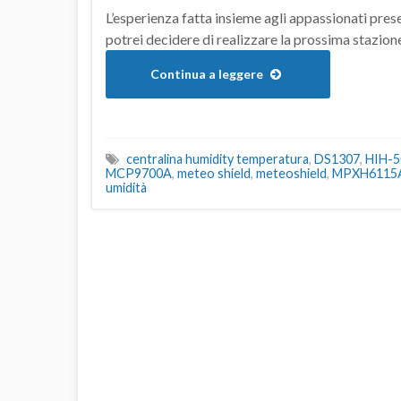
L’esperienza fatta insieme agli appassionati prese
potrei decidere di realizzare la prossima stazion
Continua a leggere
centralina humidity temperatura
,
DS1307
,
HIH-5
MCP9700A
,
meteo shield
,
meteoshield
,
MPXH6115
umidità