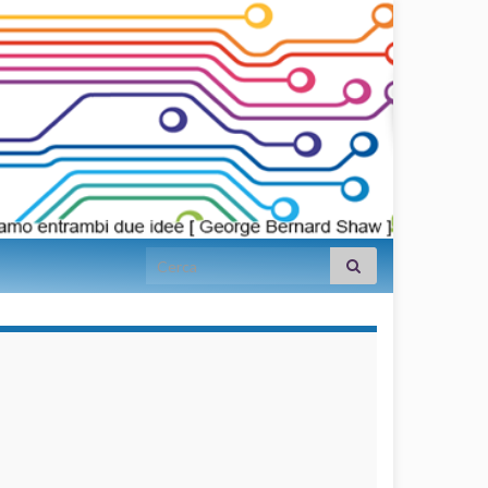
Search for:
займы на
карту срочно