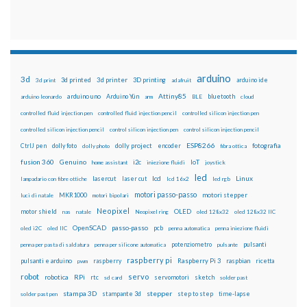
arduino
3d
3d printed
3d printer
3D printing
3d print
adafruit
arduino ide
Attiny85
arduino uno
Arduino Yún
bluetooth
arduino leonardo
arm
BLE
cloud
controlled fluid injection pen
controlled fluid injection pencil
controlled silicon injection pen
controlled silicon injection pencil
control silicon injection pen
control silicon injection pencil
ESP8266
dolly foto
dolly project
encoder
fotografia
CtrlJ pen
dolly photo
fibra ottica
fusion 360
Genuino
i2c
IoT
home assistant
iniezione fluidi
joystick
led
lcd
Linux
lasercut
laser cut
lampadario con fibre ottiche
lcd 16x2
led rgb
motori passo-passo
MKR1000
motori stepper
luci di natale
motori bipolari
Neopixel
motor shield
OLED
nas
natale
Neopixel ring
oled 128x32
oled 128x32 IIC
OpenSCAD
passo-passo
pcb
oled i2C
oled IIC
penna automatica
penna iniezione fluidi
potenziometro
pulsanti
penna per pasta di saldatura
penna per silicone automatica
pulsante
raspberry pi
pulsanti e arduino
raspberry
Raspberry Pi 3
raspbian
pwm
ricetta
robot
servo
RPi
robotica
rtc
servomotori
sketch
sd card
solder past
stampa 3D
stepper
stampante 3d
step to step
solder past pen
time-lapse