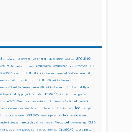
arduino
3d
3d printed
3d printer
3D printing
3d print
adafruit
Attiny85
arduino uno
Arduino Yún
arduino ide
arduino leonardo
arm
BLE
bluetooth
cloud
controlled fluid injection pen
controlled fluid injection pencil
controlled silicon injection pen
controlled silicon injection pencil
dolly foto
control silicon injection pen
control silicon injection pencil
CtrlJ pen
ESP8266
dolly project
encoder
fotografia
dolly photo
fibra ottica
fusion 360
Genuino
i2c
IoT
home assistant
iniezione fluidi
joystick
led
lcd
lasercut
laser cut
lampadario con fibre ottiche
lcd 16x2
led rgb
motori passo-passo
Linux
MKR1000
luci di natale
motori bipolari
Neopixel
motori stepper
motor shield
OLED
nas
natale
Neopixel ring
OpenSCAD
passo-passo
oled 128x32
oled 128x32 IIC
oled i2C
oled IIC