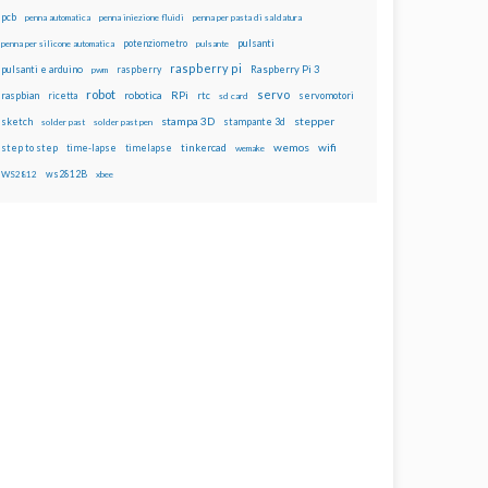
pcb
penna automatica
penna iniezione fluidi
penna per pasta di saldatura
potenziometro
pulsanti
penna per silicone automatica
pulsante
raspberry pi
pulsanti e arduino
raspberry
Raspberry Pi 3
pwm
robot
servo
RPi
raspbian
robotica
rtc
servomotori
ricetta
sd card
stampa 3D
stepper
sketch
stampante 3d
solder past
solder past pen
wemos
wifi
step to step
tinkercad
time-lapse
timelapse
wemake
ws2812B
WS2812
xbee