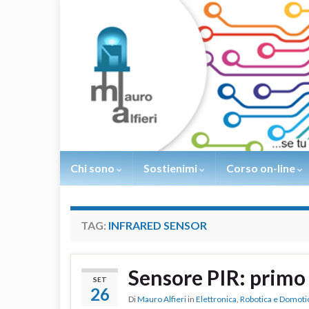
Chi sono
Sostienimi
Corso on-line
TAG:
INFRARED SENSOR
Sensore PIR: primo 
SET
26
Di
Mauro Alfieri
in
Elettronica
,
Robotica e Domoti