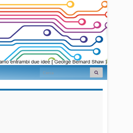
Search for:
займы на
карту срочно