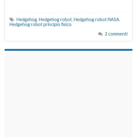
Hedgehog
,
Hedgehog robot
,
Hedgehog robot NASA
,
Hedgehog robot principio fisico
2 commenti
займы на карту срочно