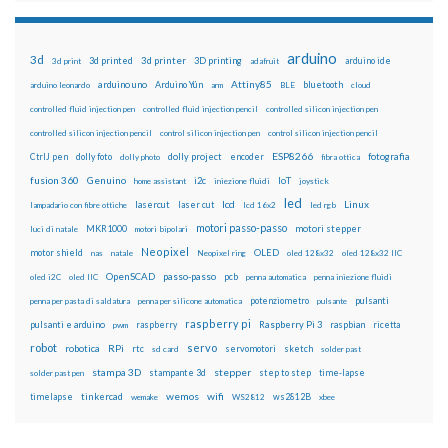
arduino
3d
3d printed
3d printer
3D printing
3d print
adafruit
arduino ide
Attiny85
arduino uno
Arduino Yún
bluetooth
arduino leonardo
arm
BLE
cloud
controlled fluid injection pen
controlled fluid injection pencil
controlled silicon injection pen
controlled silicon injection pencil
control silicon injection pen
control silicon injection pencil
ESP8266
dolly foto
dolly project
encoder
fotografia
CtrlJ pen
dolly photo
fibra ottica
fusion 360
Genuino
i2c
IoT
home assistant
iniezione fluidi
joystick
led
lcd
Linux
lasercut
laser cut
lampadario con fibre ottiche
lcd 16x2
led rgb
motori passo-passo
MKR1000
motori stepper
luci di natale
motori bipolari
Neopixel
motor shield
OLED
nas
natale
Neopixel ring
oled 128x32
oled 128x32 IIC
OpenSCAD
passo-passo
pcb
oled i2C
oled IIC
penna automatica
penna iniezione fluidi
potenziometro
pulsanti
penna per pasta di saldatura
penna per silicone automatica
pulsante
raspberry pi
pulsanti e arduino
raspberry
Raspberry Pi 3
raspbian
pwm
ricetta
robot
servo
RPi
robotica
rtc
servomotori
sketch
sd card
solder past
stampa 3D
stepper
stampante 3d
step to step
solder past pen
time-lapse
wemos
wifi
tinkercad
ws2812B
timelapse
wemake
WS2812
xbee