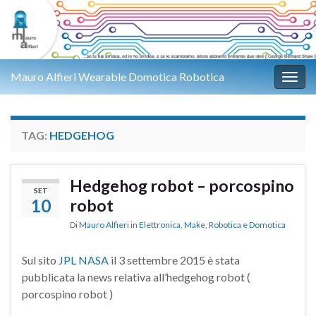
Mauro Alfieri Wearable Domotica Robotica
Attiv
TAG:
HEDGEHOG
Hedgehog robot – porcospino
SET
10
robot
Di
Mauro Alfieri
in
Elettronica
,
Make
,
Robotica e Domotica
Sul sito
JPL NASA
il 3 settembre 2015 è stata
pubblicata la news relativa all’hedgehog robot (
porcospino robot )