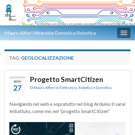
Mauro Alfieri Wearable Domotica Robotica
Attiv
TAG:
GEOLOCALIZZAZIONE
Progetto SmartCitizen
NOV
27
Di
Mauro Alfieri
in
Elettronica
,
Robotica e Domotica
Navigando nel web e sopratutto nel blog Arduino ti sarai
imbattuto, come me, nel “progetto SmartCitizen”