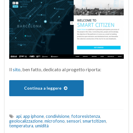
Il
sito
, ben fatto, dedicato al progetto riporta:
Continua a leggere
api
,
app iphone
,
condivisione
,
fotoresistenza
,
geolocalizzazione
,
microfono
,
sensori
,
smartcitizen
,
temperatura
,
umidità