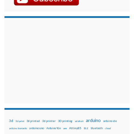
arduino
3d
3d printed
3d printer
3D printing
3d print
adafruit
arduino ide
Attiny85
arduino uno
Arduino Yún
bluetooth
arduino leonardo
arm
BLE
cloud