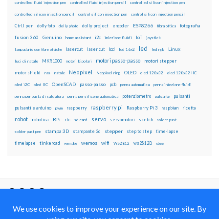
controlled fluid injection pen
controlled fluid injection pencil
controlled silicon injection pen
controlled silicon injection pencil
control silicon injection pen
control silicon injection pencil
ESP8266
dolly foto
dolly project
encoder
fotografia
CtrlJ pen
dolly photo
fibra ottica
fusion 360
Genuino
i2c
IoT
home assistant
iniezione fluidi
joystick
led
lcd
Linux
lasercut
laser cut
lampadario con fibre ottiche
lcd 16x2
led rgb
motori passo-passo
MKR1000
motori stepper
luci di natale
motori bipolari
Neopixel
motor shield
OLED
nas
natale
Neopixel ring
oled 128x32
oled 128x32 IIC
OpenSCAD
passo-passo
pcb
oled i2C
oled IIC
penna automatica
penna iniezione fluidi
potenziometro
pulsanti
penna per pasta di saldatura
penna per silicone automatica
pulsante
raspberry pi
pulsanti e arduino
raspberry
Raspberry Pi 3
raspbian
pwm
ricetta
robot
servo
RPi
robotica
rtc
servomotori
sketch
sd card
solder past
stampa 3D
stepper
stampante 3d
step to step
solder past pen
time-lapse
wemos
wifi
tinkercad
ws2812B
timelapse
wemake
WS2812
xbee
Il blog mauroalfieri.it ed i suoi contenuti sono distribuiti
con Licenza
Creative Commons Attribution Non commercial Share
Alike 4.0 International