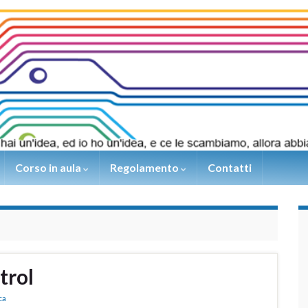
Corso in aula
Regolamento
Contatti
trol
ca