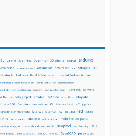
arduino
3d
3d printed
3d printer
3D printing
3d print
adafruit
Attiny85
arduino uno
Arduino Yún
arduino ide
arduino leonardo
arm
BLE
bluetooth
cloud
controlled fluid injection pen
controlled fluid injection pencil
controlled silicon injection pen
controlled silicon injection pencil
dolly foto
control silicon injection pen
control silicon injection pencil
CtrlJ pen
ESP8266
dolly project
encoder
fotografia
dolly photo
fibra ottica
fusion 360
Genuino
i2c
IoT
home assistant
iniezione fluidi
joystick
led
lcd
lasercut
laser cut
lampadario con fibre ottiche
lcd 16x2
led rgb
motori passo-passo
Linux
MKR1000
luci di natale
motori bipolari
Neopixel
motori stepper
motor shield
OLED
nas
natale
Neopixel ring
OpenSCAD
passo-passo
oled 128x32
oled 128x32 IIC
oled i2C
oled IIC