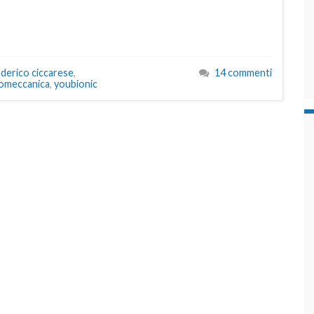
ederico ciccarese
,
14 commenti
omeccanica
,
youbionic