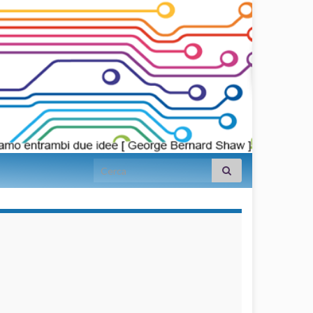
Search for:
займы на
карту срочно