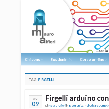
Chi sono
Sostienimi
Corso on-line
TAG:
FIRGELLI
Firgelli arduino con
GIU
09
Di
Mauro Alfieri
in
Elettronica
,
Robotica e Domoti