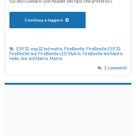
cui devi saldare i pin header del tipo che preferisci.
Continua a leggere
ESP32
,
esp32 led matrix
,
FireBeetle
,
FireBeetle ESP32
,
FireBeetle led
,
FireBeetle LED Matrix
,
FireBeetle led Matrix
Hello
,
led
,
led Matrix
,
Matrix
2 commenti
займы на карту срочно