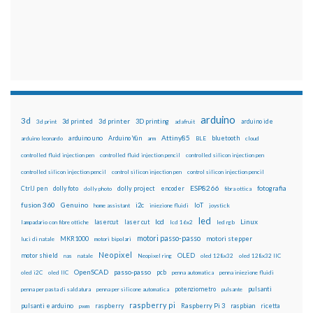
arduino
3d
3d printed
3d printer
3D printing
3d print
adafruit
arduino ide
Attiny85
arduino uno
Arduino Yún
bluetooth
arduino leonardo
arm
BLE
cloud
controlled fluid injection pen
controlled fluid injection pencil
controlled silicon injection pen
controlled silicon injection pencil
control silicon injection pen
control silicon injection pencil
ESP8266
dolly foto
dolly project
encoder
fotografia
CtrlJ pen
dolly photo
fibra ottica
fusion 360
Genuino
i2c
IoT
home assistant
iniezione fluidi
joystick
led
lcd
Linux
lasercut
laser cut
lampadario con fibre ottiche
lcd 16x2
led rgb
motori passo-passo
MKR1000
motori stepper
luci di natale
motori bipolari
Neopixel
motor shield
OLED
nas
natale
Neopixel ring
oled 128x32
oled 128x32 IIC
OpenSCAD
passo-passo
pcb
oled i2C
oled IIC
penna automatica
penna iniezione fluidi
potenziometro
pulsanti
penna per pasta di saldatura
penna per silicone automatica
pulsante
raspberry pi
pulsanti e arduino
raspberry
Raspberry Pi 3
raspbian
pwm
ricetta