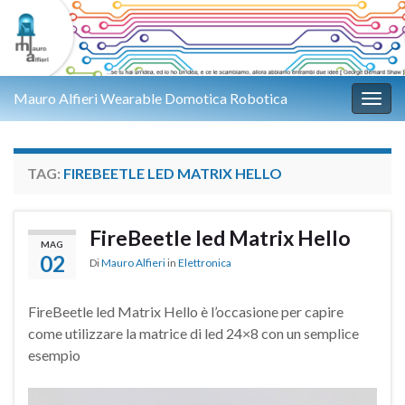
Mauro Alfieri Wearable Domotica Robotica
Attiv
TAG:
FIREBEETLE LED MATRIX HELLO
FireBeetle led Matrix Hello
MAG
02
Di
Mauro Alfieri
in
Elettronica
FireBeetle led Matrix Hello è l’occasione per capire
come utilizzare la matrice di led 24×8 con un semplice
esempio