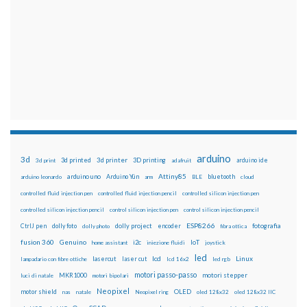
arduino
3d
3d printed
3d printer
3D printing
3d print
adafruit
arduino ide
Attiny85
arduino uno
Arduino Yún
bluetooth
arduino leonardo
arm
BLE
cloud
controlled fluid injection pen
controlled fluid injection pencil
controlled silicon injection pen
controlled silicon injection pencil
control silicon injection pen
control silicon injection pencil
ESP8266
dolly foto
dolly project
encoder
fotografia
CtrlJ pen
dolly photo
fibra ottica
fusion 360
Genuino
i2c
IoT
home assistant
iniezione fluidi
joystick
led
lcd
Linux
lasercut
laser cut
lampadario con fibre ottiche
lcd 16x2
led rgb
motori passo-passo
MKR1000
motori stepper
luci di natale
motori bipolari
Neopixel
motor shield
OLED
nas
natale
Neopixel ring
oled 128x32
oled 128x32 IIC