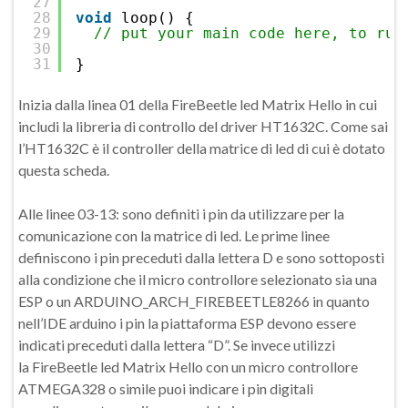
27
28
void
loop() {
29
// put your main code here, to run
30
31
}
Inizia dalla linea 01 della FireBeetle led Matrix Hello in cui
includi la libreria di controllo del driver HT1632C. Come sai
l’HT1632C è il controller della matrice di led di cui è dotato
questa scheda.
Alle linee 03-13: sono definiti i pin da utilizzare per la
comunicazione con la matrice di led. Le prime linee
definiscono i pin preceduti dalla lettera D e sono sottoposti
alla condizione che il micro controllore selezionato sia una
ESP o un ARDUINO_ARCH_FIREBEETLE8266 in quanto
nell’IDE arduino i pin la piattaforma ESP devono essere
indicati preceduti dalla lettera “D”. Se invece utilizzi
la FireBeetle led Matrix Hello con un micro controllore
ATMEGA328 o simile puoi indicare i pin digitali