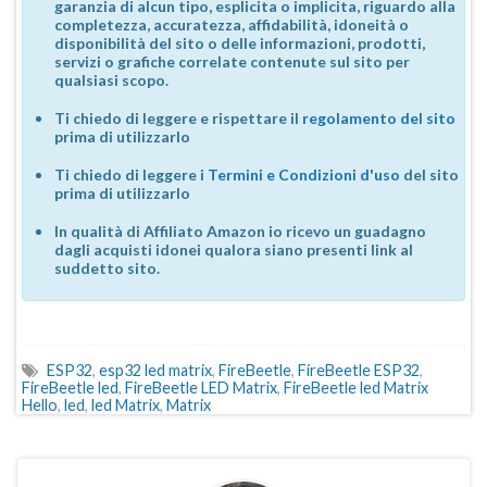
garanzia di alcun tipo, esplicita o implicita, riguardo alla
completezza, accuratezza, affidabilità, idoneità o
disponibilità del sito o delle informazioni, prodotti,
servizi o grafiche correlate contenute sul sito per
qualsiasi scopo.
Ti chiedo di leggere e rispettare il
regolamento del sito
prima di utilizzarlo
Ti chiedo di leggere i
Termini e Condizioni d'uso
del sito
prima di utilizzarlo
In qualità di Affiliato Amazon io ricevo un guadagno
dagli acquisti idonei qualora siano presenti link al
suddetto sito.
ESP32
,
esp32 led matrix
,
FireBeetle
,
FireBeetle ESP32
,
FireBeetle led
,
FireBeetle LED Matrix
,
FireBeetle led Matrix
Hello
,
led
,
led Matrix
,
Matrix