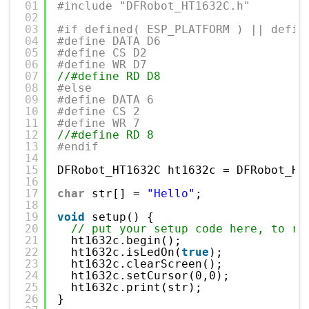
01
#include "DFRobot_HT1632C.h"
02
03
#if defined( ESP_PLATFORM ) || defin
04
#define DATA D6
05
#define CS D2
06
#define WR D7
07
//#define RD D8
08
#else
09
#define DATA 6
10
#define CS 2
11
#define WR 7
12
//#define RD 8
13
#endif
14
15
DFRobot_HT1632C ht1632c = DFRobot_HT
16
17
char
str[] = 
"Hello"
;
18
19
void
setup() {
20
// put your setup code here, to ru
21
ht1632c.begin();
22
ht1632c.isLedOn(
true
);
23
ht1632c.clearScreen();
24
ht1632c.setCursor(0,0);
25
ht1632c.print(str);
26
}