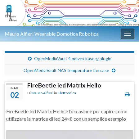
Mauro Alfieri Wearable Domotica Robotica
Attiv
OpenMediaVault 4 omvextrasorg plugin
OpenMediaVault NAS temperature fan case
FireBeetle led Matrix Hello
MAG
02
Di
Mauro Alfieri
in
Elettronica
FireBeetle led Matrix Hello è l’occasione per capire come
utilizzare la matrice di led 24×8 con un semplice esempio