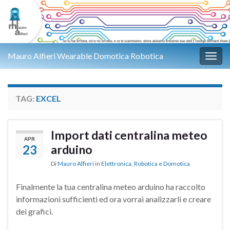
Mauro Alfieri Wearable Domotica Robotica
Attiv
TAG:
EXCEL
Import dati centralina meteo
APR
23
arduino
Di
Mauro Alfieri
in
Elettronica
,
Robotica e Domotica
Finalmente la tua centralina meteo arduino ha raccolto
informazioni sufficienti ed ora vorrai analizzarli e creare
dei grafici.