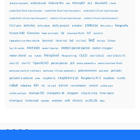
Attiny85
arduino uno
Arduino Yún
bluetooth
arduino leonardo
arm
BLE
cloud
controlled fluid injection pen
controlled fluid injection pencil
controlled silicon injection pen
controlled silicon injection pencil
control silicon injection pen
control silicon injection pencil
ESP8266
dolly foto
dolly project
encoder
fotografia
CtrlJ pen
dolly photo
fibra ottica
fusion 360
Genuino
i2c
IoT
home assistant
iniezione fluidi
joystick
led
lcd
Linux
lasercut
laser cut
lampadario con fibre ottiche
lcd 16x2
led rgb
motori passo-passo
MKR1000
motori stepper
luci di natale
motori bipolari
Neopixel
motor shield
OLED
nas
natale
Neopixel ring
oled 128x32
oled 128x32 IIC
OpenSCAD
passo-passo
pcb
oled i2C
oled IIC
penna automatica
penna iniezione fluidi
potenziometro
pulsanti
penna per pasta di saldatura
penna per silicone automatica
pulsante
raspberry pi
pulsanti e arduino
raspberry
Raspberry Pi 3
raspbian
pwm
ricetta
robot
servo
RPi
robotica
rtc
servomotori
sketch
sd card
solder past
stampa 3D
stepper
stampante 3d
step to step
solder past pen
time-lapse
wemos
wifi
tinkercad
ws2812B
timelapse
wemake
WS2812
xbee
Il blog mauroalfieri.it ed i suoi contenuti sono distribuiti
con Licenza
Creative Commons Attribution Non commercial Share