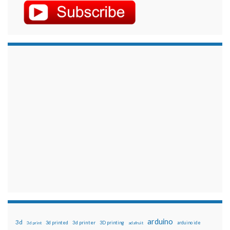
arduino
3d
3d printed
3d printer
3D printing
3d print
adafruit
arduino ide