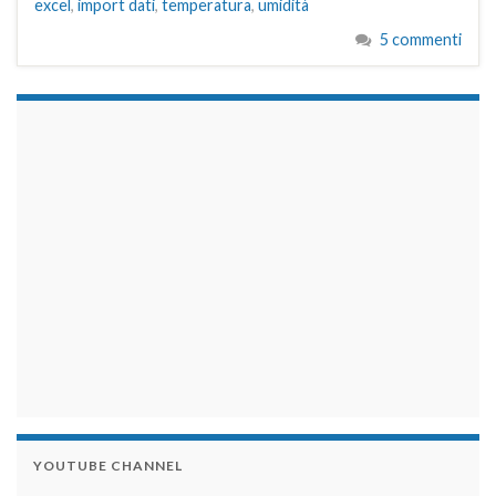
excel
,
import dati
,
temperatura
,
umidità
5 commenti
займы на карту срочно
YOUTUBE CHANNEL