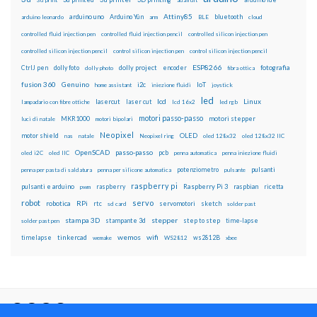
Attiny85
arduino uno
Arduino Yún
bluetooth
arduino leonardo
arm
BLE
cloud
controlled fluid injection pen
controlled fluid injection pencil
controlled silicon injection pen
controlled silicon injection pencil
control silicon injection pen
control silicon injection pencil
ESP8266
dolly foto
dolly project
encoder
fotografia
CtrlJ pen
dolly photo
fibra ottica
fusion 360
Genuino
i2c
IoT
home assistant
iniezione fluidi
joystick
led
lcd
Linux
lasercut
laser cut
lampadario con fibre ottiche
lcd 16x2
led rgb
motori passo-passo
MKR1000
motori stepper
luci di natale
motori bipolari
Neopixel
motor shield
OLED
nas
natale
Neopixel ring
oled 128x32
oled 128x32 IIC
OpenSCAD
passo-passo
pcb
oled i2C
oled IIC
penna automatica
penna iniezione fluidi
potenziometro
pulsanti
penna per pasta di saldatura
penna per silicone automatica
pulsante
raspberry pi
pulsanti e arduino
raspberry
Raspberry Pi 3
raspbian
pwm
ricetta
robot
servo
RPi
robotica
rtc
servomotori
sketch
sd card
solder past
stampa 3D
stepper
stampante 3d
step to step
solder past pen
time-lapse
wemos
wifi
tinkercad
ws2812B
timelapse
wemake
WS2812
xbee
Il blog mauroalfieri.it ed i suoi contenuti sono distribuiti