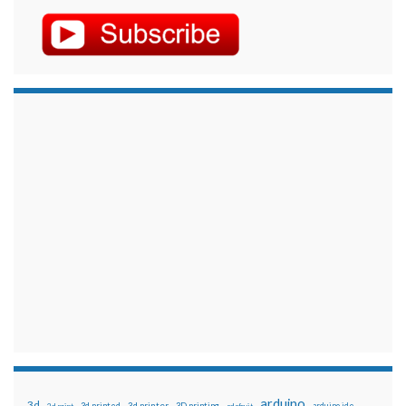
arduino
3d
3d printed
3d printer
3D printing
3d print
adafruit
arduino ide