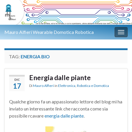
Mauro Alfieri Wearable Domotica Robotica
Attiv
TAG:
ENERGIA BIO
Energia dalle piante
DIC
17
Di
Mauro Alfieri
in
Elettronica
,
Robotica e Domotica
Qualche giorno fa un appassionato lettore del blog mi ha
inviato un interessante link che racconta come sia
possibile rcavare
energia dalle piante
.