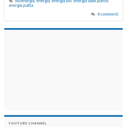
bioenergia
,
energia
,
energia bio
,
energia dalle piante
,
energia pulita
4 commenti
займы на карту срочно
YOUTUBE CHANNEL