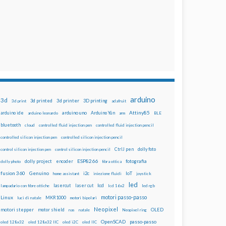
arduino
3d
3d printed
3d printer
3D printing
3d print
adafruit
Attiny85
arduino uno
Arduino Yún
arduino ide
arduino leonardo
arm
BLE
bluetooth
cloud
controlled fluid injection pen
controlled fluid injection pencil
controlled silicon injection pen
controlled silicon injection pencil
dolly foto
control silicon injection pen
control silicon injection pencil
CtrlJ pen
ESP8266
dolly project
encoder
fotografia
dolly photo
fibra ottica
fusion 360
Genuino
i2c
IoT
home assistant
iniezione fluidi
joystick
led
lcd
lasercut
laser cut
lampadario con fibre ottiche
lcd 16x2
led rgb
motori passo-passo
Linux
MKR1000
luci di natale
motori bipolari
Neopixel
motori stepper
motor shield
OLED
nas
natale
Neopixel ring
OpenSCAD
passo-passo
oled 128x32
oled 128x32 IIC
oled i2C
oled IIC