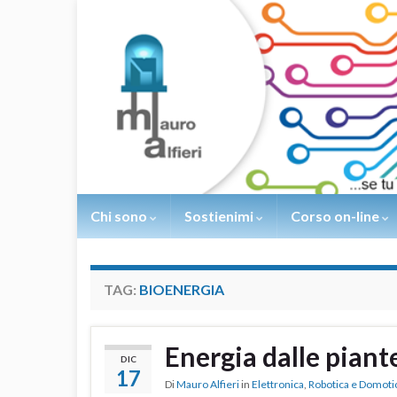
Chi sono
Sostienimi
Corso on-line
TAG:
BIOENERGIA
Energia dalle piant
DIC
17
Di
Mauro Alfieri
in
Elettronica
,
Robotica e Domoti