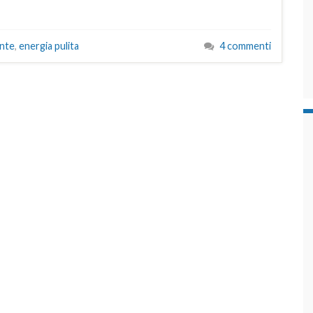
ante
,
energia pulita
4 commenti