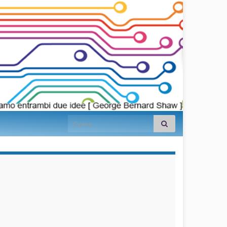
Search for:
займы на
карту срочно