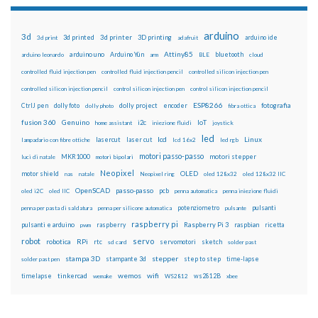
arduino
3d
3d printed
3d printer
3D printing
3d print
adafruit
arduino ide
Attiny85
arduino uno
Arduino Yún
bluetooth
arduino leonardo
arm
BLE
cloud
controlled fluid injection pen
controlled fluid injection pencil
controlled silicon injection pen
controlled silicon injection pencil
control silicon injection pen
control silicon injection pencil
ESP8266
dolly foto
dolly project
encoder
fotografia
CtrlJ pen
dolly photo
fibra ottica
fusion 360
Genuino
i2c
IoT
home assistant
iniezione fluidi
joystick
led
lcd
Linux
lasercut
laser cut
lampadario con fibre ottiche
lcd 16x2
led rgb
motori passo-passo
MKR1000
motori stepper
luci di natale
motori bipolari
Neopixel
motor shield
OLED
nas
natale
Neopixel ring
oled 128x32
oled 128x32 IIC
OpenSCAD
passo-passo
pcb
oled i2C
oled IIC
penna automatica
penna iniezione fluidi
potenziometro
pulsanti
penna per pasta di saldatura
penna per silicone automatica
pulsante
raspberry pi
pulsanti e arduino
raspberry
Raspberry Pi 3
raspbian
pwm
ricetta
robot
servo
RPi
robotica
rtc
servomotori
sketch
sd card
solder past
stampa 3D
stepper
stampante 3d
step to step
solder past pen
time-lapse
wemos
wifi
tinkercad
ws2812B
timelapse
wemake
WS2812
xbee