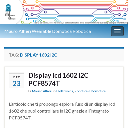
Mauro Alfieri Wearable Domotica Robotica
Attiv
TAG:
DISPLAY 1602 I2C
Display lcd 1602 I2C
OTT
23
PCF8574T
Di
Mauro Alfieri
in
Elettronica
,
Robotica e Domotica
L’articolo che ti propongo esplora l’uso di un display lcd
1602 che puoi controllare in I2C grazie all’integrato
PCF8574T.