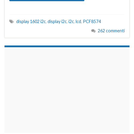
display 1602 i2c
,
display i2c
,
i2c
,
lcd
,
PCF8574
262 commenti
займы на карту срочно