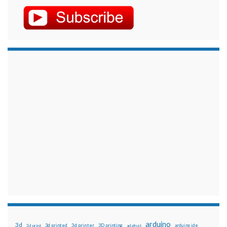
arduino
3d
3d printed
3d printer
3D printing
3d print
adafruit
arduino ide