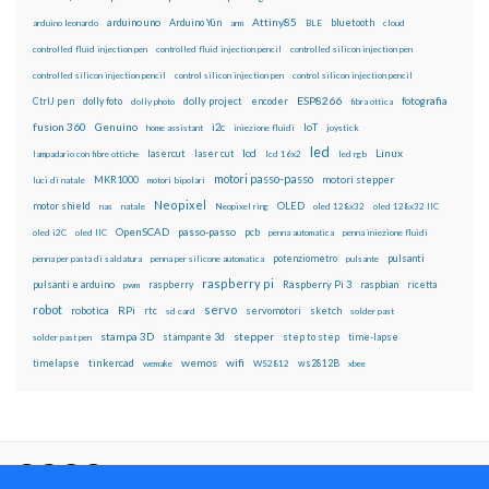
Attiny85
arduino uno
Arduino Yún
bluetooth
arduino leonardo
arm
BLE
cloud
controlled fluid injection pen
controlled fluid injection pencil
controlled silicon injection pen
controlled silicon injection pencil
control silicon injection pen
control silicon injection pencil
ESP8266
dolly foto
dolly project
encoder
fotografia
CtrlJ pen
dolly photo
fibra ottica
fusion 360
Genuino
i2c
IoT
home assistant
iniezione fluidi
joystick
led
lcd
Linux
lasercut
laser cut
lampadario con fibre ottiche
lcd 16x2
led rgb
motori passo-passo
MKR1000
motori stepper
luci di natale
motori bipolari
Neopixel
motor shield
OLED
nas
natale
Neopixel ring
oled 128x32
oled 128x32 IIC
OpenSCAD
passo-passo
pcb
oled i2C
oled IIC
penna automatica
penna iniezione fluidi
potenziometro
pulsanti
penna per pasta di saldatura
penna per silicone automatica
pulsante
raspberry pi
pulsanti e arduino
raspberry
Raspberry Pi 3
raspbian
pwm
ricetta
robot
servo
RPi
robotica
rtc
servomotori
sketch
sd card
solder past
stampa 3D
stepper
stampante 3d
step to step
solder past pen
time-lapse
wemos
wifi
tinkercad
ws2812B
timelapse
wemake
WS2812
xbee
Il blog mauroalfieri.it ed i suoi contenuti sono distribuiti