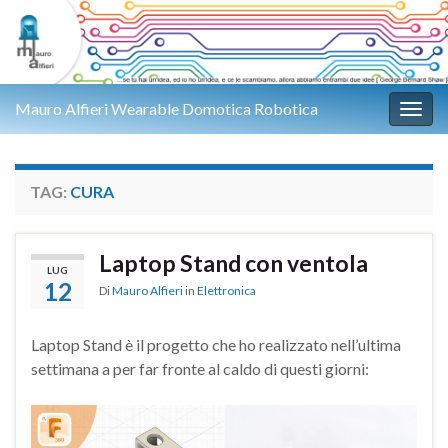
Mauro Alfieri Wearable Domotica Robotica
Attiv
TAG:
CURA
Laptop Stand con ventola
LUG
12
Di
Mauro Alfieri
in
Elettronica
Laptop Stand è il progetto che ho realizzato nell’ultima
settimana a per far fronte al caldo di questi giorni: