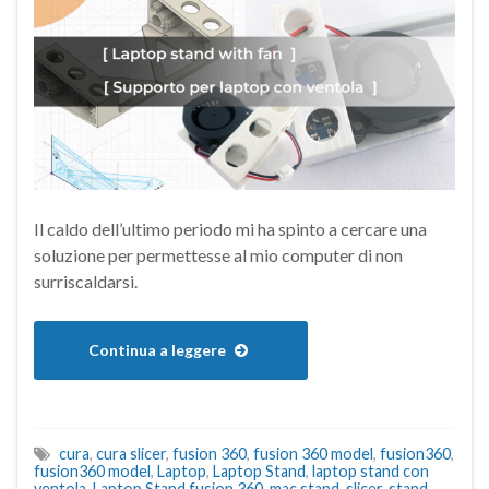
Il caldo dell’ultimo periodo mi ha spinto a cercare una
soluzione per permettesse al mio computer di non
surriscaldarsi.
Continua a leggere
cura
,
cura slicer
,
fusion 360
,
fusion 360 model
,
fusion360
,
fusion360 model
,
Laptop
,
Laptop Stand
,
laptop stand con
ventola
,
Laptop Stand fusion 360
,
mac stand
,
slicer
,
stand
,