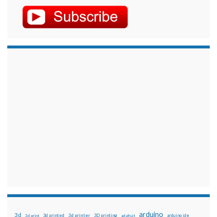
arduino
3d
3d printed
3d printer
3D printing
3d print
adafruit
arduino ide