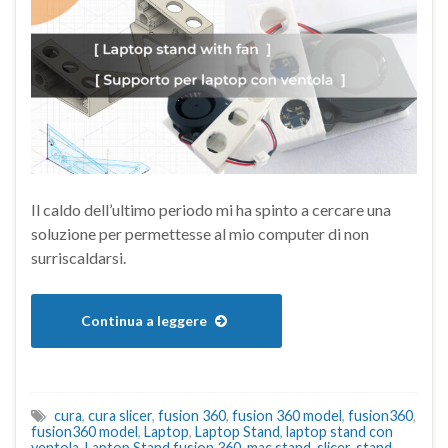
Il caldo dell’ultimo periodo mi ha spinto a cercare una
soluzione per permettesse al mio computer di non
surriscaldarsi.
Continua a leggere
cura
,
cura slicer
,
fusion 360
,
fusion 360 model
,
fusion360
,
fusion360 model
,
Laptop
,
Laptop Stand
,
laptop stand con
ventola
,
Laptop Stand fusion 360
,
mac stand
,
slicer
,
stand
,