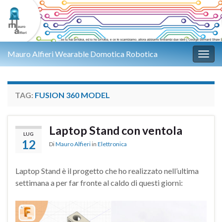
Mauro Alfieri Wearable Domotica Robotica
Attiv
TAG:
FUSION 360 MODEL
Laptop Stand con ventola
LUG
12
Di
Mauro Alfieri
in
Elettronica
Laptop Stand è il progetto che ho realizzato nell’ultima
settimana a per far fronte al caldo di questi giorni: