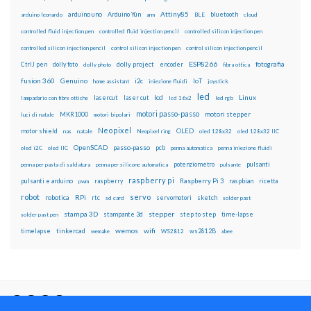
Attiny85
arduino uno
Arduino Yún
bluetooth
arduino leonardo
arm
BLE
cloud
controlled fluid injection pen
controlled fluid injection pencil
controlled silicon injection pen
controlled silicon injection pencil
control silicon injection pen
control silicon injection pencil
ESP8266
dolly foto
dolly project
encoder
fotografia
CtrlJ pen
dolly photo
fibra ottica
fusion 360
Genuino
i2c
IoT
home assistant
iniezione fluidi
joystick
led
lcd
Linux
lasercut
laser cut
lampadario con fibre ottiche
lcd 16x2
led rgb
motori passo-passo
MKR1000
motori stepper
luci di natale
motori bipolari
Neopixel
motor shield
OLED
nas
natale
Neopixel ring
oled 128x32
oled 128x32 IIC
OpenSCAD
passo-passo
pcb
oled i2C
oled IIC
penna automatica
penna iniezione fluidi
potenziometro
pulsanti
penna per pasta di saldatura
penna per silicone automatica
pulsante
raspberry pi
pulsanti e arduino
raspberry
Raspberry Pi 3
raspbian
pwm
ricetta
robot
servo
RPi
robotica
rtc
servomotori
sketch
sd card
solder past
stampa 3D
stepper
stampante 3d
step to step
solder past pen
time-lapse
wemos
wifi
tinkercad
ws2812B
timelapse
wemake
WS2812
xbee
Il blog mauroalfieri.it ed i suoi contenuti sono distribuiti