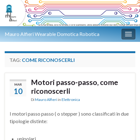
Mauro Alfieri Wearable Domotica Robotica
Attiv
TAG:
COME RICONOSCERLI
Motori passo-passo, come
MAR
10
riconoscerli
Di
Mauro Alfieri
in
Elettronica
I motori passo passo ( o stepper ) sono classificati in due
tipologie distinte:
unipolari