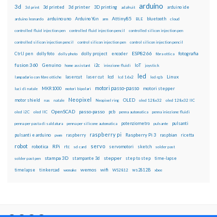
arduino
3d
3d printed
3d printer
3D printing
3d print
adafruit
arduino ide
Attiny85
arduino uno
Arduino Yún
bluetooth
arduino leonardo
arm
BLE
cloud
controlled fluid injection pen
controlled fluid injection pencil
controlled silicon injection pen
controlled silicon injection pencil
control silicon injection pen
control silicon injection pencil
ESP8266
dolly foto
dolly project
encoder
fotografia
CtrlJ pen
dolly photo
fibra ottica
fusion 360
Genuino
i2c
IoT
home assistant
iniezione fluidi
joystick
led
lcd
Linux
lasercut
laser cut
lampadario con fibre ottiche
lcd 16x2
led rgb
motori passo-passo
MKR1000
motori stepper
luci di natale
motori bipolari
Neopixel
motor shield
OLED
nas
natale
Neopixel ring
oled 128x32
oled 128x32 IIC
OpenSCAD
passo-passo
pcb
oled i2C
oled IIC
penna automatica
penna iniezione fluidi
potenziometro
pulsanti
penna per pasta di saldatura
penna per silicone automatica
pulsante
raspberry pi
pulsanti e arduino
raspberry
Raspberry Pi 3
raspbian
pwm
ricetta
robot
servo
RPi
robotica
rtc
servomotori
sketch
sd card
solder past
stampa 3D
stepper
stampante 3d
step to step
solder past pen
time-lapse
wemos
wifi
tinkercad
ws2812B
timelapse
wemake
WS2812
xbee