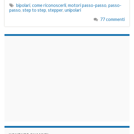
bipolari
,
come riconoscerli
,
motori passo-passo
,
passo-
passo
,
step to step
,
stepper
,
unipolari
77 commenti
займы на карту срочно