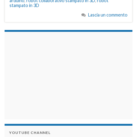
arduino
,
robot collaborativo stampato in 3D
,
robot
stampato in 3D
Lascia un commento
займы на карту срочно
YOUTUBE CHANNEL