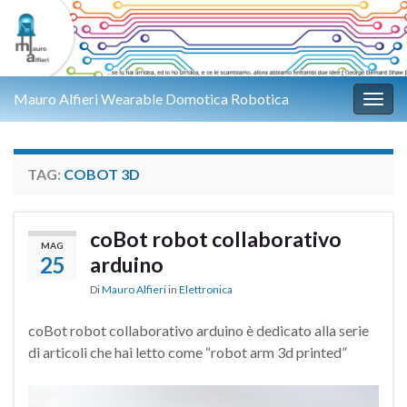
Mauro Alfieri Wearable Domotica Robotica
Attiv
TAG:
COBOT 3D
coBot robot collaborativo
MAG
25
arduino
Di
Mauro Alfieri
in
Elettronica
coBot robot collaborativo arduino è dedicato alla serie
di articoli che hai letto come “robot arm 3d printed”