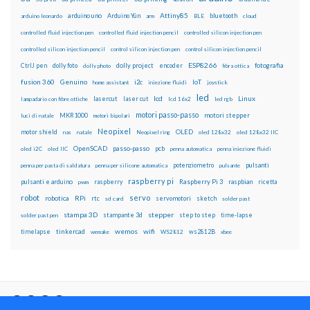
Attiny85
arduino uno
Arduino Yún
bluetooth
arduino leonardo
arm
BLE
cloud
controlled fluid injection pen
controlled fluid injection pencil
controlled silicon injection pen
controlled silicon injection pencil
control silicon injection pen
control silicon injection pencil
ESP8266
dolly foto
dolly project
encoder
fotografia
CtrlJ pen
dolly photo
fibra ottica
fusion 360
Genuino
i2c
IoT
home assistant
iniezione fluidi
joystick
led
lcd
Linux
lasercut
laser cut
lampadario con fibre ottiche
lcd 16x2
led rgb
motori passo-passo
MKR1000
motori stepper
luci di natale
motori bipolari
Neopixel
motor shield
OLED
nas
natale
Neopixel ring
oled 128x32
oled 128x32 IIC
OpenSCAD
passo-passo
pcb
oled i2C
oled IIC
penna automatica
penna iniezione fluidi
potenziometro
pulsanti
penna per pasta di saldatura
penna per silicone automatica
pulsante
raspberry pi
pulsanti e arduino
raspberry
Raspberry Pi 3
raspbian
pwm
ricetta
robot
servo
RPi
robotica
rtc
servomotori
sketch
sd card
solder past
stampa 3D
stepper
stampante 3d
step to step
solder past pen
time-lapse
wemos
wifi
tinkercad
ws2812B
timelapse
wemake
WS2812
xbee
Il blog mauroalfieri.it ed i suoi contenuti sono distribuiti