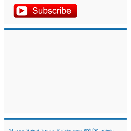
arduino
3d
3d printed
3d printer
3D printing
3d print
adafruit
arduino ide