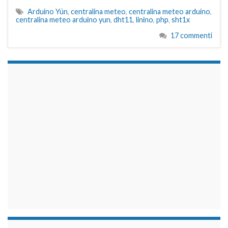
Arduino Yún
,
centralina meteo
,
centralina meteo arduino
,
centralina meteo arduino yun
,
dht11
,
linino
,
php
,
sht1x
17 commenti
займы на карту срочно