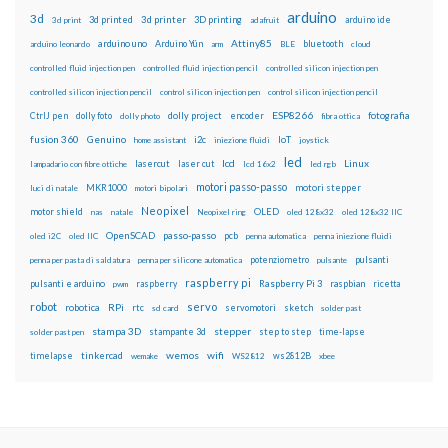
arduino
3d
3d printed
3d printer
3D printing
3d print
adafruit
arduino ide
Attiny85
arduino uno
Arduino Yún
bluetooth
arduino leonardo
arm
BLE
cloud
controlled fluid injection pen
controlled fluid injection pencil
controlled silicon injection pen
controlled silicon injection pencil
control silicon injection pen
control silicon injection pencil
ESP8266
dolly foto
dolly project
encoder
fotografia
CtrlJ pen
dolly photo
fibra ottica
fusion 360
Genuino
i2c
IoT
home assistant
iniezione fluidi
joystick
led
lcd
Linux
lasercut
laser cut
lampadario con fibre ottiche
lcd 16x2
led rgb
motori passo-passo
MKR1000
motori stepper
luci di natale
motori bipolari
Neopixel
motor shield
OLED
nas
natale
Neopixel ring
oled 128x32
oled 128x32 IIC
OpenSCAD
passo-passo
pcb
oled i2C
oled IIC
penna automatica
penna iniezione fluidi
potenziometro
pulsanti
penna per pasta di saldatura
penna per silicone automatica
pulsante
raspberry pi
pulsanti e arduino
raspberry
Raspberry Pi 3
raspbian
pwm
ricetta
robot
servo
RPi
robotica
rtc
servomotori
sketch
sd card
solder past
stampa 3D
stepper
stampante 3d
step to step
solder past pen
time-lapse
wemos
wifi
tinkercad
ws2812B
timelapse
wemake
WS2812
xbee