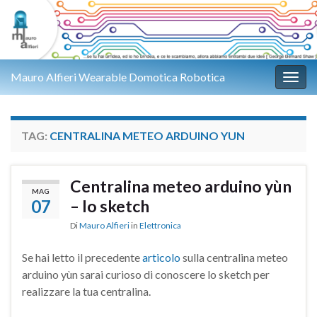
Mauro Alfieri Wearable Domotica Robotica
Attiv
TAG:
CENTRALINA METEO ARDUINO YUN
Centralina meteo arduino yùn
MAG
07
– lo sketch
Di
Mauro Alfieri
in
Elettronica
Se hai letto il precedente
articolo
sulla centralina meteo
arduino yùn sarai curioso di conoscere lo sketch per
realizzare la tua centralina.