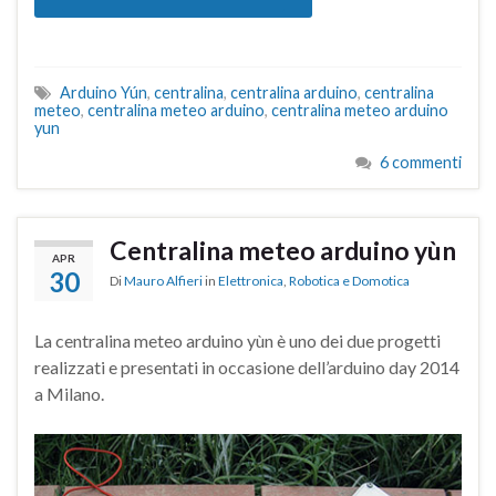
Arduino Yún
,
centralina
,
centralina arduino
,
centralina
meteo
,
centralina meteo arduino
,
centralina meteo arduino
yun
6 commenti
Centralina meteo arduino yùn
APR
30
Di
Mauro Alfieri
in
Elettronica
,
Robotica e Domotica
La centralina meteo arduino yùn è uno dei due progetti
realizzati e presentati in occasione dell’arduino day 2014
a Milano.