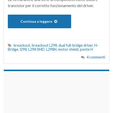
transistor per il corretto funzionamento del driver.
Continua a leggere
breackout
,
breackout L298
,
dual full-bridge driver
,
H-
Bridge
,
l298
,
L298 SMD
,
L298N
,
motor shield
,
ponte H
4 commenti
займы на карту срочно