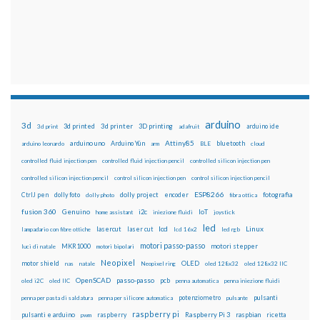
arduino
3d
3d printed
3d printer
3D printing
3d print
adafruit
arduino ide
Attiny85
arduino uno
Arduino Yún
bluetooth
arduino leonardo
arm
BLE
cloud
controlled fluid injection pen
controlled fluid injection pencil
controlled silicon injection pen
controlled silicon injection pencil
control silicon injection pen
control silicon injection pencil
ESP8266
dolly foto
dolly project
encoder
fotografia
CtrlJ pen
dolly photo
fibra ottica
fusion 360
Genuino
i2c
IoT
home assistant
iniezione fluidi
joystick
led
lcd
Linux
lasercut
laser cut
lampadario con fibre ottiche
lcd 16x2
led rgb
motori passo-passo
MKR1000
motori stepper
luci di natale
motori bipolari
Neopixel
motor shield
OLED
nas
natale
Neopixel ring
oled 128x32
oled 128x32 IIC
OpenSCAD
passo-passo
pcb
oled i2C
oled IIC
penna automatica
penna iniezione fluidi
potenziometro
pulsanti
penna per pasta di saldatura
penna per silicone automatica
pulsante
raspberry pi
pulsanti e arduino
raspberry
Raspberry Pi 3
raspbian
pwm
ricetta