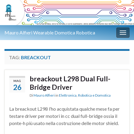
Mauro Alfieri Wearable Domotica Robotica
Attiv
TAG:
BREACKOUT
breackout L298 Dual Full-
MAG
26
Bridge Driver
Di
Mauro Alfieri
in
Elettronica
,
Robotica e Domotica
La breackout L298 l’ho acquistata qualche mese fa per
testare driver per motori in cc dual full-bridge ossia il
ponte-h più usato nella costruzione delle motor shield.