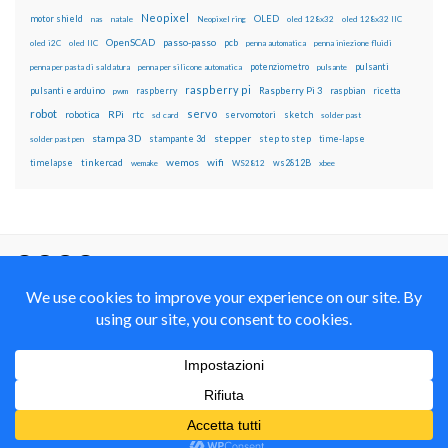
Neopixel
motor shield
OLED
nas
natale
Neopixel ring
oled 128x32
oled 128x32 IIC
OpenSCAD
passo-passo
pcb
oled i2C
oled IIC
penna automatica
penna iniezione fluidi
potenziometro
pulsanti
penna per pasta di saldatura
penna per silicone automatica
pulsante
raspberry pi
pulsanti e arduino
raspberry
Raspberry Pi 3
raspbian
pwm
ricetta
robot
servo
RPi
robotica
rtc
servomotori
sketch
sd card
solder past
stampa 3D
stepper
stampante 3d
step to step
solder past pen
time-lapse
wemos
wifi
tinkercad
ws2812B
timelapse
wemake
WS2812
xbee
Il blog mauroalfieri.it ed i suoi contenuti sono distribuiti
con Licenza
Creative Commons Attribution Non commercial Share
Alike 4.0 International
© 2012-2018 Mauro Alfieri Elettronica Domotica Robotica Arduino Corsi
Formazione Maker
Realizzato con il
da
Graphene Themes
.