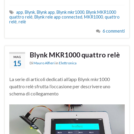
app
,
Blynk
,
Blynk app
,
Blynk mkr1000
,
Blynk MKR1000
quattro relé
,
Blynk rele app connected
,
MKR1000
,
quattro
relé
,
relè
6 commenti
Blynk MKR1000 quattro relè
MAG
15
Di
Mauro Alfieri
in
Elettronica
La serie di articoli dedicati all’app Blynk mkr1000
quattro relè sfrutta l’occasione per descrivere uno
schema di collegamento