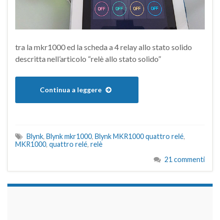
tra la mkr1000 ed la scheda a 4 relay allo stato solido
descritta nell’articolo “relè allo stato solido”
Continua a leggere
Blynk
,
Blynk mkr1000
,
Blynk MKR1000 quattro relé
,
MKR1000
,
quattro relé
,
relè
21 commenti
займы на карту срочно