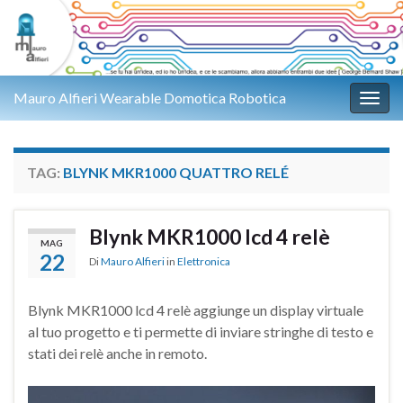
Mauro Alfieri Wearable Domotica Robotica
Attiv
TAG:
BLYNK MKR1000 QUATTRO RELÉ
Blynk MKR1000 lcd 4 relè
MAG
22
Di
Mauro Alfieri
in
Elettronica
Blynk MKR1000 lcd 4 relè aggiunge un display virtuale
al tuo progetto e ti permette di inviare stringhe di testo e
stati dei relè anche in remoto.