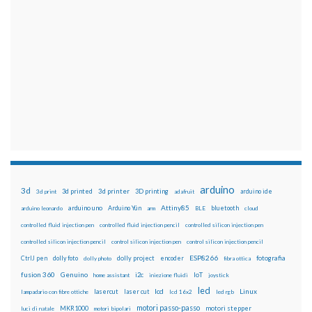
arduino
3d
3d printed
3d printer
3D printing
3d print
adafruit
arduino ide
Attiny85
arduino uno
Arduino Yún
bluetooth
arduino leonardo
arm
BLE
cloud
controlled fluid injection pen
controlled fluid injection pencil
controlled silicon injection pen
controlled silicon injection pencil
control silicon injection pen
control silicon injection pencil
ESP8266
dolly foto
dolly project
encoder
fotografia
CtrlJ pen
dolly photo
fibra ottica
fusion 360
Genuino
i2c
IoT
home assistant
iniezione fluidi
joystick
led
lcd
Linux
lasercut
laser cut
lampadario con fibre ottiche
lcd 16x2
led rgb
motori passo-passo
MKR1000
motori stepper
luci di natale
motori bipolari