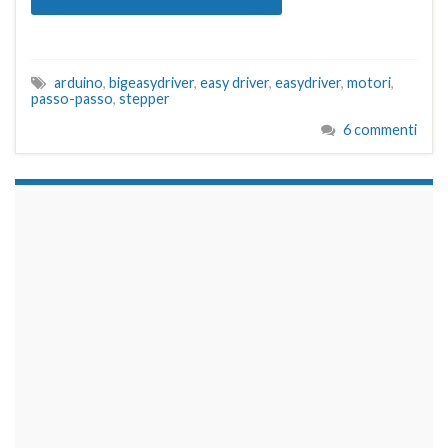
arduino
,
bigeasydriver
,
easy driver
,
easydriver
,
motori
,
passo-passo
,
stepper
6 commenti
займы на карту срочно