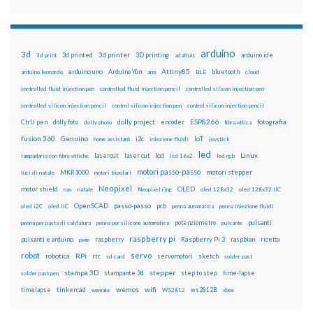
arduino
3d
3d printed
3d printer
3D printing
3d print
adafruit
arduino ide
Attiny85
arduino uno
Arduino Yún
bluetooth
arduino leonardo
arm
BLE
cloud
controlled fluid injection pen
controlled fluid injection pencil
controlled silicon injection pen
controlled silicon injection pencil
control silicon injection pen
control silicon injection pencil
ESP8266
dolly foto
dolly project
encoder
fotografia
CtrlJ pen
dolly photo
fibra ottica
fusion 360
Genuino
i2c
IoT
home assistant
iniezione fluidi
joystick
led
lcd
Linux
lasercut
laser cut
lampadario con fibre ottiche
lcd 16x2
led rgb
motori passo-passo
MKR1000
motori stepper
luci di natale
motori bipolari
Neopixel
motor shield
OLED
nas
natale
Neopixel ring
oled 128x32
oled 128x32 IIC
OpenSCAD
passo-passo
pcb
oled i2C
oled IIC
penna automatica
penna iniezione fluidi
potenziometro
pulsanti
penna per pasta di saldatura
penna per silicone automatica
pulsante
raspberry pi
pulsanti e arduino
raspberry
Raspberry Pi 3
raspbian
pwm
ricetta
robot
servo
RPi
robotica
rtc
servomotori
sketch
sd card
solder past
stampa 3D
stepper
stampante 3d
step to step
solder past pen
time-lapse
wemos
wifi
tinkercad
ws2812B
timelapse
wemake
WS2812
xbee