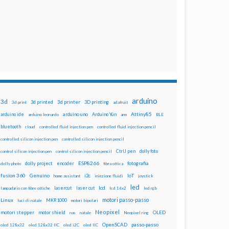
arduino
3d
3d printed
3d printer
3D printing
3d print
adafruit
Attiny85
arduino uno
Arduino Yún
arduino ide
arduino leonardo
arm
BLE
bluetooth
cloud
controlled fluid injection pen
controlled fluid injection pencil
controlled silicon injection pen
controlled silicon injection pencil
dolly foto
control silicon injection pen
control silicon injection pencil
CtrlJ pen
ESP8266
dolly project
encoder
fotografia
dolly photo
fibra ottica
fusion 360
Genuino
i2c
IoT
home assistant
iniezione fluidi
joystick
led
lcd
lasercut
laser cut
lampadario con fibre ottiche
lcd 16x2
led rgb
motori passo-passo
Linux
MKR1000
luci di natale
motori bipolari
Neopixel
motori stepper
motor shield
OLED
nas
natale
Neopixel ring
OpenSCAD
passo-passo
oled 128x32
oled 128x32 IIC
oled i2C
oled IIC