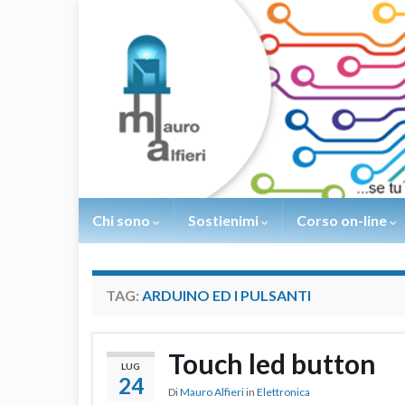
Chi sono
Sostienimi
Corso on-line
TAG:
ARDUINO ED I PULSANTI
Touch led button
LUG
24
Di
Mauro Alfieri
in
Elettronica