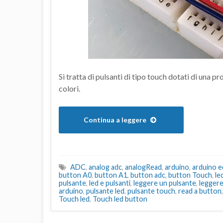
Si tratta di pulsanti di tipo touch dotati di una pr
colori.
Continua a leggere
ADC
,
analog adc
,
analogRead
,
arduino
,
arduino ed
button A0
,
button A1
,
button adc
,
button Touch
,
le
pulsante
,
led e pulsanti
,
leggere un pulsante
,
leggere
arduino
,
pulsante led
,
pulsante touch
,
read a button
Touch led
,
Touch led button