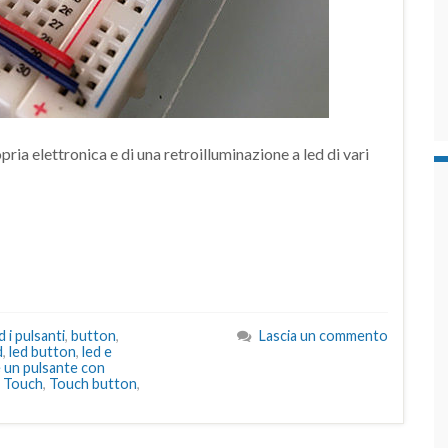
opria elettronica e di una retroilluminazione a led di vari
 i pulsanti
,
button
,
Lascia un commento
d
,
led button
,
led e
 un pulsante con
,
Touch
,
Touch button
,