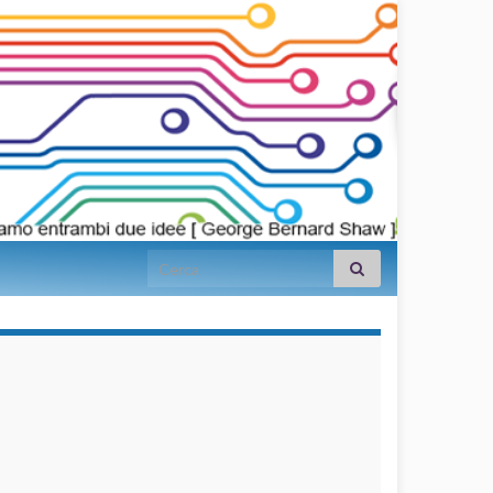
Search for:
займы на
карту срочно