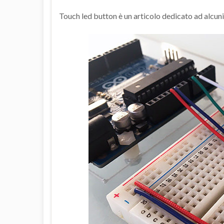
Touch led button è un articolo dedicato ad alcuni 