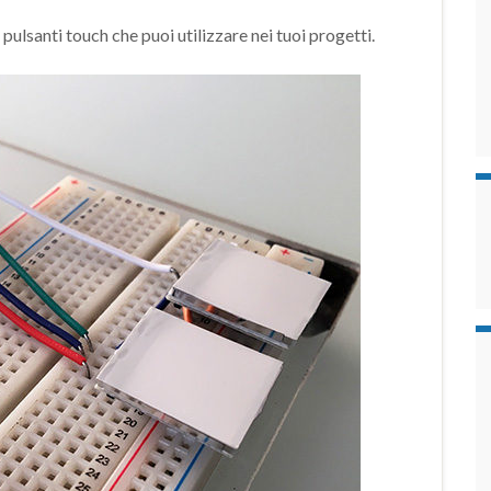
pulsanti touch che puoi utilizzare nei tuoi progetti.