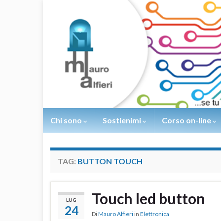
Chi sono
Sostienimi
Corso on-line
TAG:
BUTTON TOUCH
Touch led button
LUG
24
Di
Mauro Alfieri
in
Elettronica