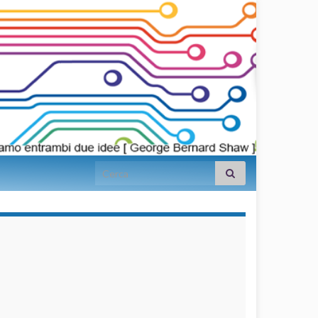
Search for:
займы на
карту срочно