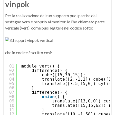
vinpok
Per la realizzazione del tuo supporto puoi partire dal
sostegno vero e proprio al monitor, io l’ho chiamato parte
vericale (vert), come puoi leggere nel codice sotto:
che in codice è scritto così:
01
module vert() {
02
difference() {
03
cube([15,30,15]);
04
translate([2,-1,2]) cube([11
05
translate([7.5,15,0]) cylind
06
}
07
difference() {
08
union
() {
09
translate([13,0,0]) cube
10
translate([15,15,62]) ro
11
}
12
translate([10,-1,58]) cube([