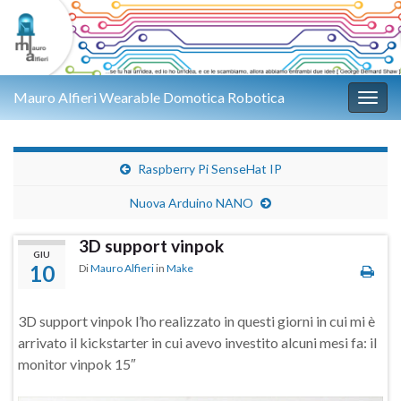
Mauro Alfieri Wearable Domotica Robotica
Attiv
Raspberry Pi SenseHat IP
Nuova Arduino NANO
3D support vinpok
GIU
10
Di
Mauro Alfieri
in
Make
3D support vinpok l’ho realizzato in questi giorni in cui mi è
arrivato il kickstarter in cui avevo investito alcuni mesi fa: il
monitor vinpok 15″