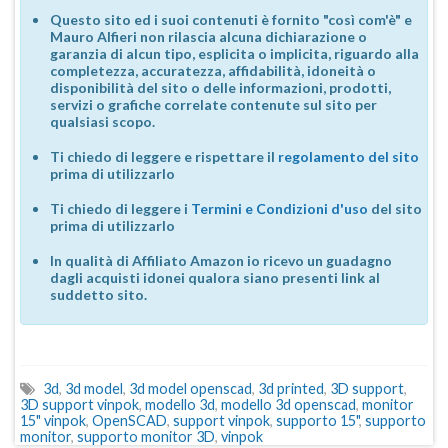
Questo sito ed i suoi contenuti è fornito "così com'è" e
Mauro Alfieri non rilascia alcuna dichiarazione o
garanzia di alcun tipo, esplicita o implicita, riguardo alla
completezza, accuratezza, affidabilità, idoneità o
disponibilità del sito o delle informazioni, prodotti,
servizi o grafiche correlate contenute sul sito per
qualsiasi scopo.
Ti chiedo di leggere e rispettare il
regolamento del sito
prima di utilizzarlo
Ti chiedo di leggere i
Termini e Condizioni d'uso
del sito
prima di utilizzarlo
In qualità di Affiliato Amazon io ricevo un guadagno
dagli acquisti idonei qualora siano presenti link al
suddetto sito.
3d
,
3d model
,
3d model openscad
,
3d printed
,
3D support
,
3D support vinpok
,
modello 3d
,
modello 3d openscad
,
monitor
15" vinpok
,
OpenSCAD
,
support vinpok
,
supporto 15"
,
supporto
monitor
,
supporto monitor 3D
,
vinpok