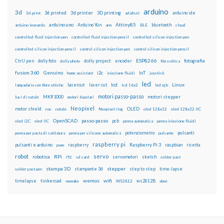
arduino
3d
3d printed
3d printer
3D printing
3d print
adafruit
arduino ide
Attiny85
arduino uno
Arduino Yún
bluetooth
arduino leonardo
arm
BLE
cloud
controlled fluid injection pen
controlled fluid injection pencil
controlled silicon injection pen
controlled silicon injection pencil
control silicon injection pen
control silicon injection pencil
ESP8266
dolly foto
dolly project
encoder
fotografia
CtrlJ pen
dolly photo
fibra ottica
fusion 360
Genuino
i2c
IoT
home assistant
iniezione fluidi
joystick
led
lcd
Linux
lasercut
laser cut
lampadario con fibre ottiche
lcd 16x2
led rgb
motori passo-passo
MKR1000
motori stepper
luci di natale
motori bipolari
Neopixel
motor shield
OLED
nas
natale
Neopixel ring
oled 128x32
oled 128x32 IIC
OpenSCAD
passo-passo
pcb
oled i2C
oled IIC
penna automatica
penna iniezione fluidi
potenziometro
pulsanti
penna per pasta di saldatura
penna per silicone automatica
pulsante
raspberry pi
pulsanti e arduino
raspberry
Raspberry Pi 3
raspbian
pwm
ricetta
robot
servo
RPi
robotica
rtc
servomotori
sketch
sd card
solder past
stampa 3D
stepper
stampante 3d
step to step
solder past pen
time-lapse
wemos
wifi
tinkercad
ws2812B
timelapse
wemake
WS2812
xbee