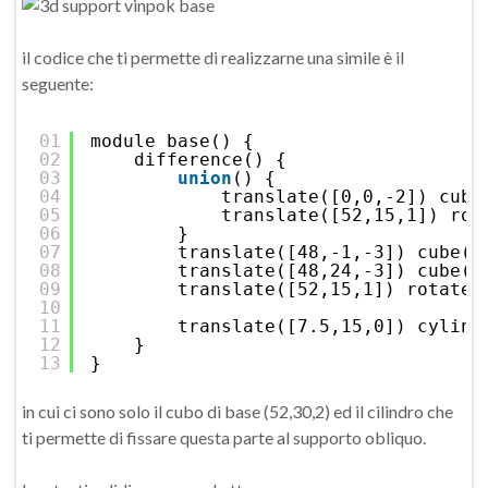
il codice che ti permette di realizzarne una simile è il
seguente:
01
module base() {
02
difference() {
03
union
() {
04
translate([0,0,-2]) cube
05
translate([52,15,1]) rot
06
}
07
translate([48,-1,-3]) cube([
08
translate([48,24,-3]) cube([
09
translate([52,15,1]) rotate(
10
11
translate([7.5,15,0]) cylind
12
}
13
}
in cui ci sono solo il cubo di base (52,30,2) ed il cilindro che
ti permette di fissare questa parte al supporto obliquo.