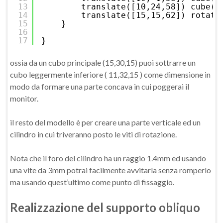
13
translate([10,24,58]) cube([
14
translate([15,15,62]) rotate
15
}
16
17
}
ossia da un cubo principale (15,30,15) puoi sottrarre un
cubo leggermente inferiore ( 11,32,15 ) come dimensione in
modo da formare una parte concava in cui poggerai il
monitor.
il resto del modello è per creare una parte verticale ed un
cilindro in cui triveranno posto le viti di rotazione.
Nota che il foro del cilindro ha un raggio 1.4mm ed usando
una vite da 3mm potrai facilmente avvitarla senza romperlo
ma usando quest’ultimo come punto di fissaggio.
Realizzazione del supporto obliquo