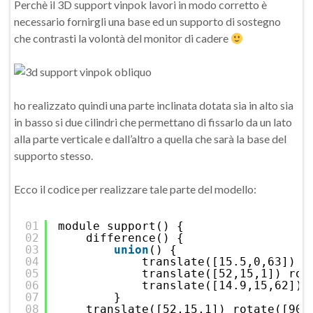
Perchè il 3D support vinpok lavori in modo corretto è
necessario fornirgli una base ed un supporto di sostegno
che contrasti la volontà del monitor di cadere
ho realizzato quindi una parte inclinata dotata sia in alto sia
in basso si due cilindri che permettano di fissarlo da un lato
alla parte verticale e dall’altro a quella che sarà la base del
supporto stesso.
Ecco il codice per realizzare tale parte del modello:
01
module support() {
02
difference() {
03
union
() {
04
translate([15.5,0,63]) r
05
translate([52,15,1]) rot
06
translate([14.9,15,62]) 
07
}
08
translate([52,15,1]) rotate([90,