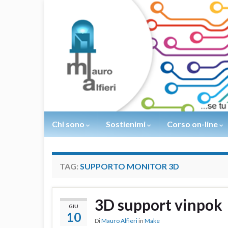
Chi sono
Sostienimi
Corso on-line
TAG:
SUPPORTO MONITOR 3D
3D support vinpok
GIU
10
Di
Mauro Alfieri
in
Make