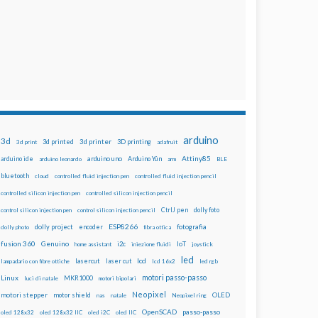
arduino
3d
3d printed
3d printer
3D printing
3d print
adafruit
Attiny85
arduino uno
Arduino Yún
arduino ide
arduino leonardo
arm
BLE
bluetooth
cloud
controlled fluid injection pen
controlled fluid injection pencil
controlled silicon injection pen
controlled silicon injection pencil
dolly foto
control silicon injection pen
control silicon injection pencil
CtrlJ pen
ESP8266
dolly project
encoder
fotografia
dolly photo
fibra ottica
fusion 360
Genuino
i2c
IoT
home assistant
iniezione fluidi
joystick
led
lcd
lasercut
laser cut
lampadario con fibre ottiche
lcd 16x2
led rgb
motori passo-passo
Linux
MKR1000
luci di natale
motori bipolari
Neopixel
motori stepper
motor shield
OLED
nas
natale
Neopixel ring
OpenSCAD
passo-passo
oled 128x32
oled 128x32 IIC
oled i2C
oled IIC