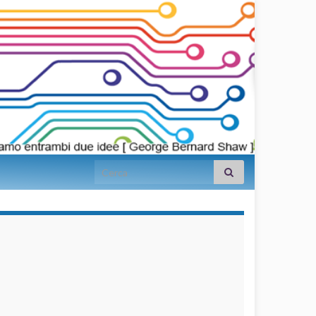
Search for:
займы на
карту срочно