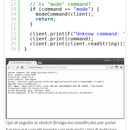
17
// is "mode" command?
18
if
(command == 
"mode"
) {
19
modeCommand(client);
20
return
;
21
}
22
23
client.print(F(
"Unknow command: "
)
24
client.print(command);
25
client.print(client.readString());
26
}
Qui di seguito lo sketch Bridge.ino modificato per poter
funzionare correttamente con entrambi i tipi di indirizzo