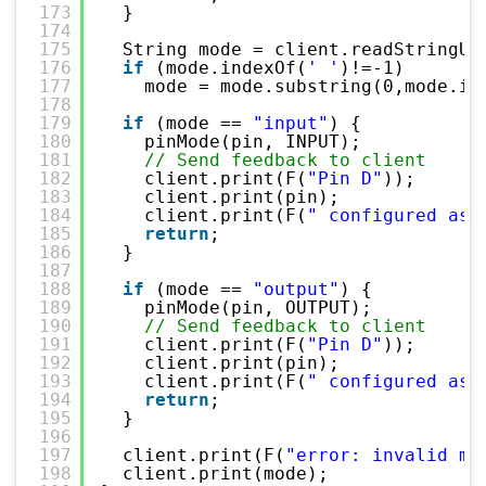
173
}
174
175
String mode = client.readStringUn
176
if
(mode.indexOf(
' '
)!=-1)
177
mode = mode.substring(0,mode.in
178
179
if
(mode == 
"input"
) {
180
pinMode(pin, INPUT);
181
// Send feedback to client
182
client.print(F(
"Pin D"
));
183
client.print(pin);
184
client.print(F(
" configured as 
185
return
;
186
}
187
188
if
(mode == 
"output"
) {
189
pinMode(pin, OUTPUT);
190
// Send feedback to client
191
client.print(F(
"Pin D"
));
192
client.print(pin);
193
client.print(F(
" configured as 
194
return
;
195
}
196
197
client.print(F(
"error: invalid mo
198
client.print(mode);