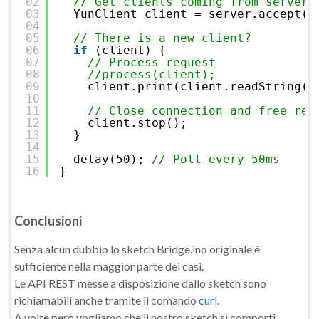
02
// Get clients coming from server
03
YunClient client = server.accept()
04
05
// There is a new client?
06
if
(client) {
07
// Process request
08
//process(client);
09
client.print(client.readString()
10
11
// Close connection and free res
12
client.stop();
13
}
14
15
delay(50); 
// Poll every 50ms
16
}
Conclusioni
Senza alcun dubbio lo sketch Bridge.ino originale è
sufficiente nella maggior parte dei casi.
Le API REST messe a disposizione dallo sketch sono
richiamabili anche tramite il comando
curl
.
A volte però vogliamo che il nostro sketch si comporti