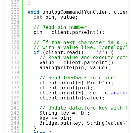
120
}
121
122
void
analogCommand(YunClient client
123
int
pin, value;
124
125
// Read pin number
126
pin = client.parseInt();
127
128
// If the next character is a '/'
129
// with a value like: "/analog/5/
130
if
(client.read() == 
'/'
) {
131
// Read value and execute comma
132
value = client.parseInt();
133
analogWrite(pin, value);
134
135
// Send feedback to client
136
client.print(F(
"Pin D"
));
137
client.print(pin);
138
client.print(F(
" set to analog 
139
client.println(value);
140
141
// Update datastore key with th
142
String key = 
"D"
;
143
key += pin;
144
Bridge.put(key, String(value));
145
}