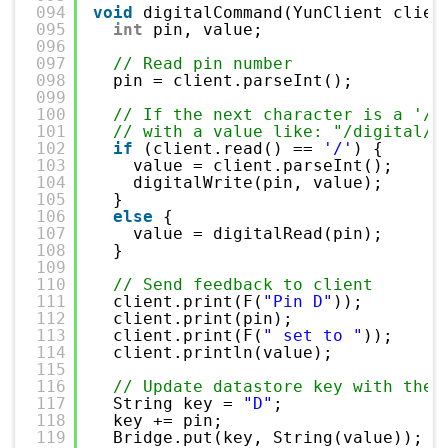
094
void
digitalCommand(YunClient clien
095
int
pin, value;
096
097
// Read pin number
098
pin = client.parseInt();
099
100
// If the next character is a '/'
101
// with a value like: "/digital/1
102
if
(client.read() == 
'/'
) {
103
value = client.parseInt();
104
digitalWrite(pin, value);
105
}
106
else
{
107
value = digitalRead(pin);
108
}
109
110
// Send feedback to client
111
client.print(F(
"Pin D"
));
112
client.print(pin);
113
client.print(F(
" set to "
));
114
client.println(value);
115
116
// Update datastore key with the 
117
String key = 
"D"
;
118
key += pin;
119
Bridge.put(key, String(value));