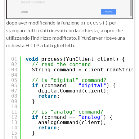
dopo aver modificando la funzione
per
process()
stampare tutti i dati ricevuti con la richiesta, scopro che
utilizzando l’indirizzo modificato, il YunServer riceve una
richiesta HTTP a tutti gli effetti.
01
void
process(YunClient client) {
02
// read the command
03
String command = client.readString
04
05
// is "digital" command?
06
if
(command == 
"digital"
) {
07
digitalCommand(client);
08
return
;
09
}
10
11
// is "analog" command?
12
if
(command == 
"analog"
) {
13
analogCommand(client);
14
return
;
15
}
16