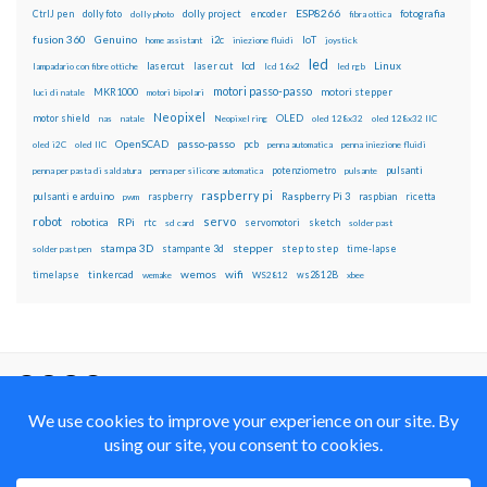
ESP8266
dolly foto
dolly project
encoder
fotografia
CtrlJ pen
dolly photo
fibra ottica
fusion 360
Genuino
i2c
IoT
home assistant
iniezione fluidi
joystick
led
lcd
Linux
lasercut
laser cut
lampadario con fibre ottiche
lcd 16x2
led rgb
motori passo-passo
MKR1000
motori stepper
luci di natale
motori bipolari
Neopixel
motor shield
OLED
nas
natale
Neopixel ring
oled 128x32
oled 128x32 IIC
OpenSCAD
passo-passo
pcb
oled i2C
oled IIC
penna automatica
penna iniezione fluidi
potenziometro
pulsanti
penna per pasta di saldatura
penna per silicone automatica
pulsante
raspberry pi
pulsanti e arduino
raspberry
Raspberry Pi 3
raspbian
pwm
ricetta
robot
servo
RPi
robotica
rtc
servomotori
sketch
sd card
solder past
stampa 3D
stepper
stampante 3d
step to step
solder past pen
time-lapse
wemos
wifi
tinkercad
ws2812B
timelapse
wemake
WS2812
xbee
Il blog mauroalfieri.it ed i suoi contenuti sono distribuiti
con Licenza
Creative Commons Attribution Non commercial Share
Alike 4.0 International