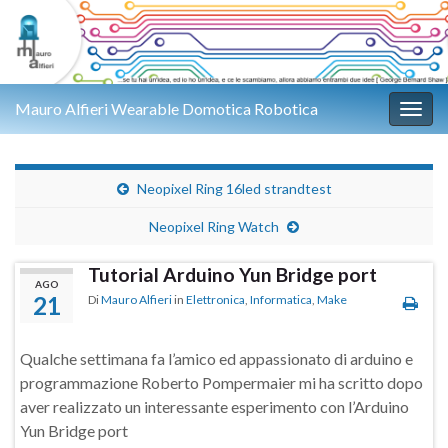
Mauro Alfieri Wearable Domotica Robotica
Attiv
Neopixel Ring 16led strandtest
Neopixel Ring Watch
Tutorial Arduino Yun Bridge port
AGO
21
Di
Mauro Alfieri
in
Elettronica
,
Informatica
,
Make
Qualche settimana fa l’amico ed appassionato di arduino e
programmazione Roberto Pompermaier mi ha scritto dopo
aver realizzato un interessante esperimento con l’Arduino
Yun Bridge port