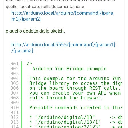
quello specificato nella documentazione
http://arduino.local/arduino/{command}/{para
m1}/{param2}
e quello dedotto dallo sketch.
http://arduino.local:5555/{command}/{param1}
/{param2}
001
/*
002
Arduino Yún Bridge example
003
004
This example for the Arduino Yún s
005
Bridge library to access the digit
006
on the board through REST calls. I
007
you can create your own API when u
008
calls through the browser.
009
010
Possible commands created in this 
011
012
* "/arduino/digital/13"     -> dig
013
* "/arduino/digital/13/1"   -> dig
014
* "/arduino/analog/2/123"   -> ana