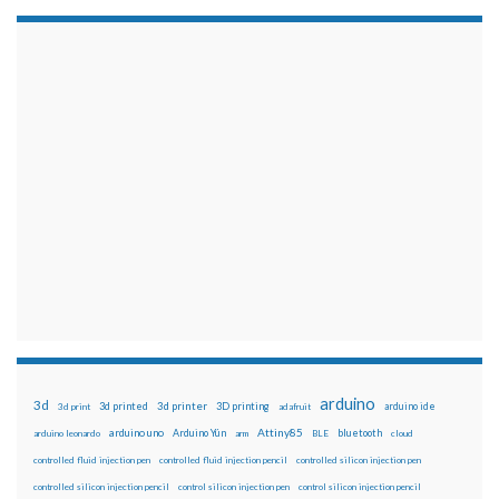
arduino
3d
3d printed
3d printer
3D printing
3d print
adafruit
arduino ide
Attiny85
arduino uno
Arduino Yún
bluetooth
arduino leonardo
arm
BLE
cloud
controlled fluid injection pen
controlled fluid injection pencil
controlled silicon injection pen
controlled silicon injection pencil
control silicon injection pen
control silicon injection pencil