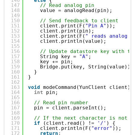
146
else
{
147
// Read analog pin
148
value = analogRead(pin);
149
150
// Send feedback to client
151
client.print(F(
"Pin A"
));
152
client.print(pin);
153
client.print(F(
" reads analog "
154
client.println(value);
155
156
// Update datastore key with th
157
String key = 
"A"
;
158
key += pin;
159
Bridge.put(key, String(value));
160
}
161
}
162
163
void
modeCommand(YunClient client) 
164
int
pin;
165
166
// Read pin number
167
pin = client.parseInt();
168
169
// If the next character is not a
170
if
(client.read() != 
'/'
) {
171
client.println(F(
"error"
));
172
return
;