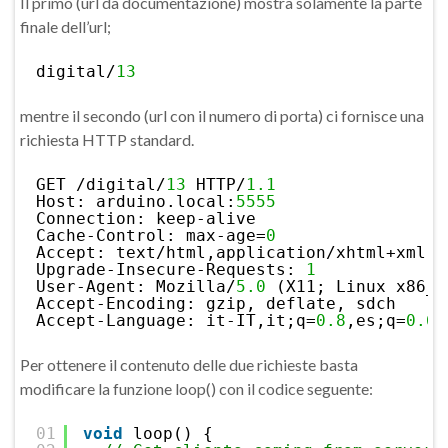
Il primo (url da documentazione) mostra solamente la parte
finale dell’url;
digital/
13
mentre il secondo (url con il numero di porta) ci fornisce una
richiesta HTTP standard.
GET /digital/
13
HTTP/
1.1
Host: arduino.local:
5555
Connection: keep-alive
Cache-Control: max-age=
0
Accept: text/html,application/xhtml+xml,a
Upgrade-Insecure-Requests: 
1
User-Agent: Mozilla/
5.0
(X11; Linux x86_6
Accept-Encoding: gzip, deflate, sdch
Accept-Language: it-IT,it;q=
0.8
,es;q=
0.6
,
Per ottenere il contenuto delle due richieste basta
modificare la funzione loop() con il codice seguente:
01
void
loop() {