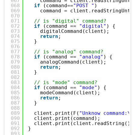
067
command = client.readStringUnti
068
if
(command==
"POST "
)
069
command = client.readStringUnti
070
071
// is "digital" command?
072
if
(command == 
"digital"
) {
073
digitalCommand(client);
074
return
;
075
}
076
077
// is "analog" command?
078
if
(command == 
"analog"
) {
079
analogCommand(client);
080
return
;
081
}
082
083
// is "mode" command?
084
if
(command == 
"mode"
) {
085
modeCommand(client);
086
return
;
087
}
088
089
client.print(F(
"Unknow command:\n
090
client.print(command);
091
client.print(client.readString())
092
}
093