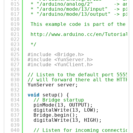
015
* "/arduino/analog/2"       -> ana
016
* "/arduino/mode/13/input"  -> pin
017
* "/arduino/mode/13/output" -> pin
018
019
This example code is part of the p
020
021
http://www.arduino.cc/en/Tutorial/
022
023
*/
024
025
#include <Bridge.h>
026
#include <YunServer.h>
027
#include <YunClient.h>
028
029
// Listen to the default port 5555,
030
// will forward there all the HTTP 
031
YunServer server;
032
033
void
setup() {
034
// Bridge startup
035
pinMode(13, OUTPUT);
036
digitalWrite(13, LOW);
037
Bridge.begin();
038
digitalWrite(13, HIGH);
039
040
// Listen for incoming connection