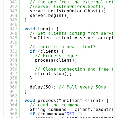
041
// (no one from the external netw
042
//server.listenOnLocalhost();
043
server.noListenOnLocalhost();
044
server.begin();
045
}
046
047
void
loop() {
048
// Get clients coming from server
049
YunClient client = server.accept(
050
051
// There is a new client?
052
if
(client) {
053
// Process request
054
process(client);
055
056
// Close connection and free re
057
client.stop();
058
}
059
060
delay(50); 
// Poll every 50ms
061
}
062
063
void
process(YunClient client) {
064
// read the command
065
String command = client.readStrin
066
if
(command==
"GET "
)