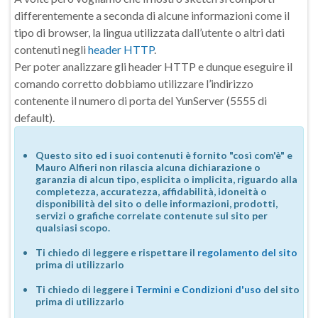
differentemente a seconda di alcune informazioni come il
tipo di browser, la lingua utilizzata dall’utente o altri dati
contenuti negli
header HTTP
.
Per poter analizzare gli header HTTP e dunque eseguire il
comando corretto dobbiamo utilizzare l’indirizzo
contenente il numero di porta del YunServer (5555 di
default).
Questo sito ed i suoi contenuti è fornito "così com'è" e
Mauro Alfieri non rilascia alcuna dichiarazione o
garanzia di alcun tipo, esplicita o implicita, riguardo alla
completezza, accuratezza, affidabilità, idoneità o
disponibilità del sito o delle informazioni, prodotti,
servizi o grafiche correlate contenute sul sito per
qualsiasi scopo.
Ti chiedo di leggere e rispettare il
regolamento del sito
prima di utilizzarlo
Ti chiedo di leggere i
Termini e Condizioni d'uso
del sito
prima di utilizzarlo