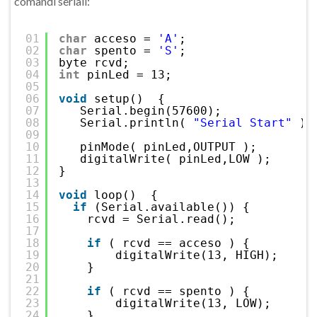
comandi seriali:
01
char
acceso = 
'A'
;
02
char
spento = 
'S'
;
03
byte rcvd;
04
int
pinLed = 13;
05
06
void
setup()  {
07
Serial.begin(57600);
08
Serial.println( 
"Serial Start"
);
09
10
pinMode( pinLed,OUTPUT );
11
digitalWrite( pinLed,LOW );
12
}
13
14
void
loop()  {
15
if
(Serial.available()) {
16
rcvd = Serial.read();
17
18
if
( rcvd == acceso ) {
19
digitalWrite(13, HIGH);
20
} 
21
22
if
( rcvd == spento ) {
23
digitalWrite(13, LOW);    
24
}