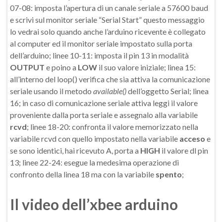
07-08: imposta l’apertura di un canale seriale a 57600 baud
e scrivi sul monitor seriale “Serial Start” questo messaggio
lo vedrai solo quando anche l’arduino ricevente è collegato
al computer ed il monitor seriale impostato sulla porta
dell’arduino; linee 10-11: imposta il pin 13 in modalità
OUTPUT
e poino a
LOW
il suo valore iniziale; linea 15:
all’interno del loop() verifica che sia attiva la comunicazione
seriale usando il metodo
available()
dell’oggetto Serial; linea
16; in caso di comunicazione seriale attiva leggi il valore
proveniente dalla porta seriale e assegnalo alla variabile
rcvd
; linee 18-20: confronta il valore memorizzato nella
variabile rcvd con quello impostato nella variabile
acceso
e
se sono identici, hai ricevuto A, porta a
HIGH
il valore dl pin
13; linee 22-24: esegue la medesima operazione di
confronto della linea 18 ma con la variabile
spento
;
Il video dell’xbee arduino