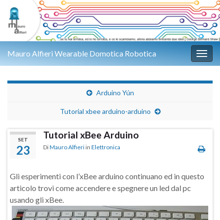
Mauro Alfieri Wearable Domotica Robotica
Attiv
Arduino Yún
Tutorial xbee arduino-arduino
Tutorial xBee Arduino
SET
23
Di
Mauro Alfieri
in
Elettronica
Gli esperimenti con l’xBee arduino continuano ed in questo
articolo trovi come accendere e spegnere un led dal pc
usando gli xBee.