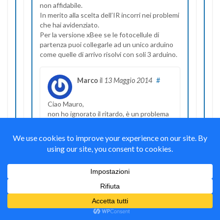
non affidabile.
In merito alla scelta dell’IR incorri nei problemi
che hai avidenziato.
Per la versione xBee se le fotocellule di
partenza puoi collegarle ad un unico arduino
come quelle di arrivo risolvi con soli 3 arduino.
Marco
il
13 Maggio 2014
#
Ciao Mauro,
non ho ignorato il ritardo, è un problema
sul quale al momento non ho soluzione
(sono un semplice appassionato e le mie
competenze in materia sono limitate) e
comunque la determinazione dei tempi al
momento è solo amatoriale (mi serve
solo per vedere se c’è una costanza di
giro e/o se ci sono miglioramenti,
ovviamente la determinazione verrà
presa agli inizi anche con cronometro
manuale), più in là dovrà essere, se si