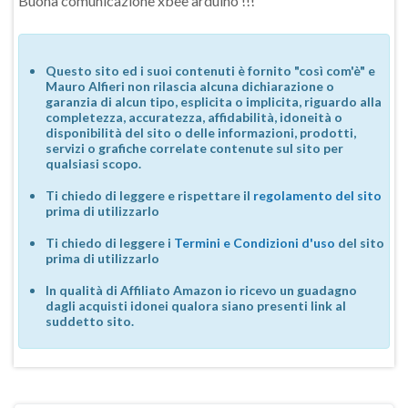
Buona comunicazione xbee arduino !!!
Questo sito ed i suoi contenuti è fornito "così com'è" e
Mauro Alfieri non rilascia alcuna dichiarazione o
garanzia di alcun tipo, esplicita o implicita, riguardo alla
completezza, accuratezza, affidabilità, idoneità o
disponibilità del sito o delle informazioni, prodotti,
servizi o grafiche correlate contenute sul sito per
qualsiasi scopo.
Ti chiedo di leggere e rispettare il
regolamento del sito
prima di utilizzarlo
Ti chiedo di leggere i
Termini e Condizioni d'uso
del sito
prima di utilizzarlo
In qualità di Affiliato Amazon io ricevo un guadagno
dagli acquisti idonei qualora siano presenti link al
suddetto sito.