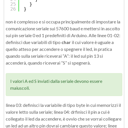
25
}
26
}
non è complesso e si occupa principalmente di impostare la
comunicazione seriale sui 57600 baud e mettersi in ascolto
sui pin seriale 0 ed 1 predefiniti di Arduino. Alle linee 01-02:
definisci due variabili di tipo
char
il cui valore è uguale a
quello atteso per accendere o spegnere il led, in pratica
quando sulla seriale riceverai “A”: il led sul pin 13 si
accenderà, quando riceverai “S” si spegnerà.
I valori A ed S inviati dalla seriale devono essere
maiuscoli.
linea 03: definisci la variabile di tipo byte in cui memorizzi il
valore letto sulla seriale; linea 04: drfinisci il pin a cui è
collegato il led da accendere, è ovvio che se vorrai collegare
un led ad un altro pin dovrai cambiare questo valore; linee