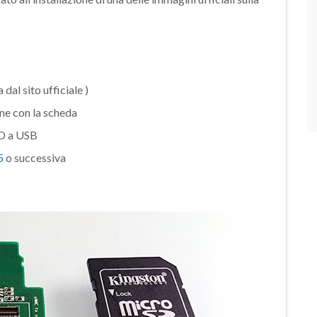
dal sito ufficiale )
ne con la scheda
SD a USB
5
o successiva