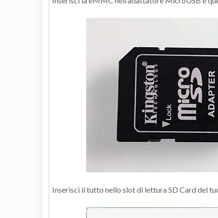
Inserisci la eMMC nell’adattatore MicroUSB e que
Inserisci il tutto nello slot di lettura SD Card del