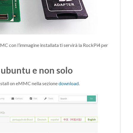
C con l’immagine installata ti servirà la
RockPi4 per
ubuntu e non solo
install on eMMC nella sezione
download
.