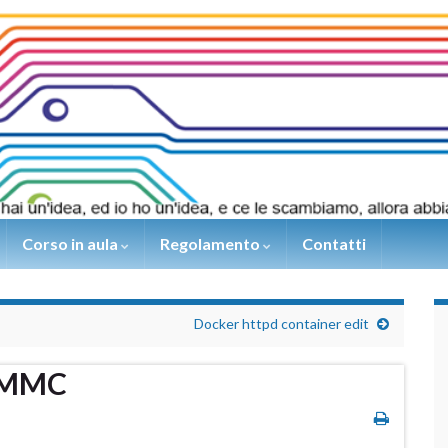
Corso in aula
Regolamento
Contatti
Docker httpd container edit
 eMMC