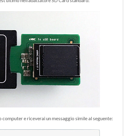
st’ultimo nell’adattatore SD Card standard:
 tuo computer e riceverai un messaggio simile al seguente: