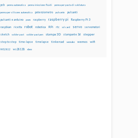
pcb
penna automatica
penna iniezione fluidi
penna per pasta di saldatura
potenziometro
pulsanti
penna per silicone automatica
pulsante
raspberry pi
pulsanti e arduino
raspberry
Raspberry Pi 3
pwm
robot
servo
RPi
raspbian
robotica
rtc
servomotori
ricetta
sd card
stampa 3D
stepper
sketch
stampante 3d
solder past
solder past pen
wemos
wifi
step to step
tinkercad
time-lapse
timelapse
wemake
ws2812B
WS2812
xbee