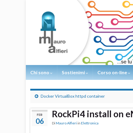
Chi sono
Sostienimi
Corso on-line
Docker VirtualBox httpd container
RockPi4 install on
FEB
06
Di
Mauro Alfieri
in
Elettronica