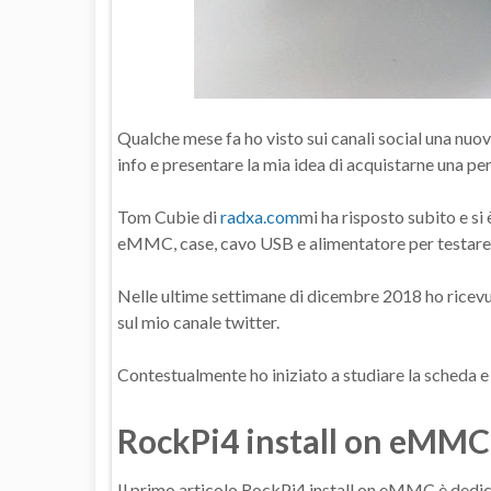
Qualche mese fa ho visto sui canali social una nu
info e presentare la mia idea di acquistarne una per 
Tom Cubie di
radxa.com
mi ha risposto subito e si
eMMC, case, cavo USB e alimentatore per testare
Nelle ultime settimane di dicembre 2018 ho ricevut
sul mio canale twitter.
Contestualmente ho iniziato a studiare la scheda e 
RockPi4 install on eMMC
Il primo articolo RockPi4 install on eMMC è dedicato