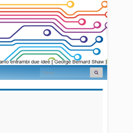
Search for:
займы на
карту срочно