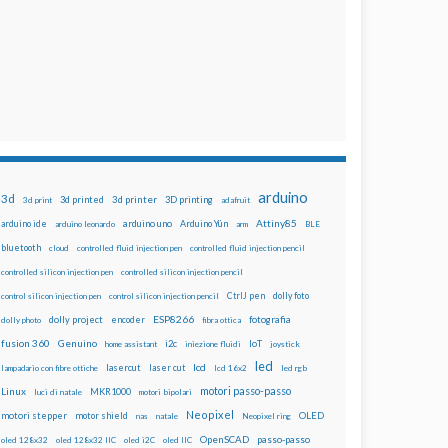
arduino
3d
3d printed
3d printer
3D printing
3d print
adafruit
Attiny85
arduino uno
Arduino Yún
arduino ide
arduino leonardo
arm
BLE
bluetooth
cloud
controlled fluid injection pen
controlled fluid injection pencil
controlled silicon injection pen
controlled silicon injection pencil
dolly foto
control silicon injection pen
control silicon injection pencil
CtrlJ pen
ESP8266
dolly project
encoder
fotografia
dolly photo
fibra ottica
fusion 360
Genuino
i2c
IoT
home assistant
iniezione fluidi
joystick
led
lcd
lasercut
laser cut
lampadario con fibre ottiche
lcd 16x2
led rgb
motori passo-passo
Linux
MKR1000
luci di natale
motori bipolari
Neopixel
motori stepper
motor shield
OLED
nas
natale
Neopixel ring
OpenSCAD
passo-passo
oled 128x32
oled 128x32 IIC
oled i2C
oled IIC