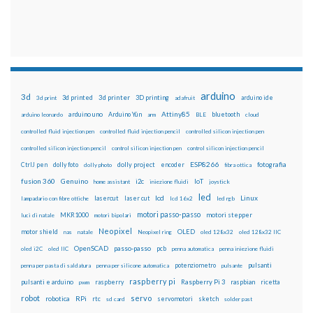
arduino
3d
3d printed
3d printer
3D printing
3d print
adafruit
arduino ide
Attiny85
arduino uno
Arduino Yún
bluetooth
arduino leonardo
arm
BLE
cloud
controlled fluid injection pen
controlled fluid injection pencil
controlled silicon injection pen
controlled silicon injection pencil
control silicon injection pen
control silicon injection pencil
ESP8266
dolly foto
dolly project
encoder
fotografia
CtrlJ pen
dolly photo
fibra ottica
fusion 360
Genuino
i2c
IoT
home assistant
iniezione fluidi
joystick
led
lcd
Linux
lasercut
laser cut
lampadario con fibre ottiche
lcd 16x2
led rgb
motori passo-passo
MKR1000
motori stepper
luci di natale
motori bipolari
Neopixel
motor shield
OLED
nas
natale
Neopixel ring
oled 128x32
oled 128x32 IIC
OpenSCAD
passo-passo
pcb
oled i2C
oled IIC
penna automatica
penna iniezione fluidi
potenziometro
pulsanti
penna per pasta di saldatura
penna per silicone automatica
pulsante
raspberry pi
pulsanti e arduino
raspberry
Raspberry Pi 3
raspbian
pwm
ricetta
robot
servo
RPi
robotica
rtc
servomotori
sketch
sd card
solder past