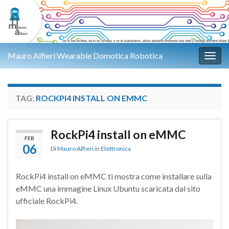
Mauro Alfieri Wearable Domotica Robotica
Attiv
TAG:
ROCKPI4 INSTALL ON EMMC
RockPi4 install on eMMC
FEB
06
Di
Mauro Alfieri
in
Elettronica
RockPi4 install on eMMC ti mostra come installare sulla
eMMC una immagine Linux Ubuntu scaricata dal sito
ufficiale RockPi4.