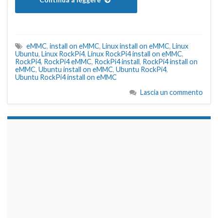
eMMC
,
install on eMMC
,
Linux install on eMMC
,
Linux
Ubuntu
,
Linux RockPi4
,
Linux RockPi4 install on eMMC
,
RockPi4
,
RockPi4 eMMC
,
RockPi4 install
,
RockPi4 install on
eMMC
,
Ubuntu install on eMMC
,
Ubuntu RockPi4
,
Ubuntu RockPi4 install on eMMC
Lascia un commento
займы на карту срочно