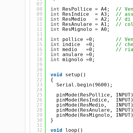
07
08
int
ResPollice = A4;  
// Ve
09
int
ResIndice  = A3;  
// as
10
int
ResMedio   = A2;  
// di
11
int
ResAnulare = A1;  
// co
12
int
ResMignolo = A0;
13
14
int
pollice =0;       
// Ve
15
int
indice  =0;       
// ch
16
int
medio   =0;       
// ri
17
int
anulare =0;
18
int
mignolo =0;
19
20
21
void
setup()
22
{
23
Serial.begin(9600);
24
25
pinMode(ResPollice, INPUT
26
pinMode(ResIndice,  INPUT
27
pinMode(ResMedio,   INPUT
28
pinMode(ResAnulare, INPUT
29
pinMode(ResMignolo, INPUT
30
}
31
32
void
loop()