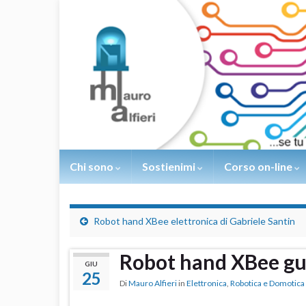
Chi sono
Sostienimi
Corso on-line
Robot hand XBee elettronica di Gabriele Santin
Robot hand XBee gua
GIU
25
Di
Mauro Alfieri
in
Elettronica
,
Robotica e Domotica