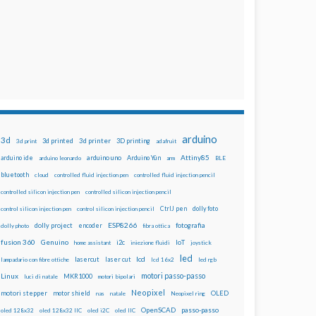
arduino
3d
3d printed
3d printer
3D printing
3d print
adafruit
Attiny85
arduino uno
Arduino Yún
arduino ide
arduino leonardo
arm
BLE
bluetooth
cloud
controlled fluid injection pen
controlled fluid injection pencil
controlled silicon injection pen
controlled silicon injection pencil
dolly foto
control silicon injection pen
control silicon injection pencil
CtrlJ pen
ESP8266
dolly project
encoder
fotografia
dolly photo
fibra ottica
fusion 360
Genuino
i2c
IoT
home assistant
iniezione fluidi
joystick
led
lcd
lasercut
laser cut
lampadario con fibre ottiche
lcd 16x2
led rgb
motori passo-passo
Linux
MKR1000
luci di natale
motori bipolari
Neopixel
motori stepper
motor shield
OLED
nas
natale
Neopixel ring
OpenSCAD
passo-passo
oled 128x32
oled 128x32 IIC
oled i2C
oled IIC