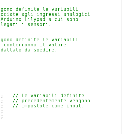
ngono definite le variabili 
sociate agli ingressi analogici
 Arduino Lilypad a cui sono
llegati i sensori.
ngono definite le variabili
e conterranno il valore
adattato da spedire.
);   
// Le variabili definite
);   
// precedentemente vengono
);   
// impostate come input.
);
);