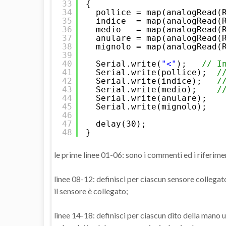
33
{
34
pollice = map(analogRead(
35
indice  = map(analogRead(
36
medio   = map(analogRead(
37
anulare = map(analogRead(
38
mignolo = map(analogRead(
39
40
Serial.write(
"<"
);   
// I
41
Serial.write(pollice);  
/
42
Serial.write(indice);   
/
43
Serial.write(medio);    
/
44
Serial.write(anulare);
45
Serial.write(mignolo);
46
47
delay(30);
48
}
le prime linee 01-06: sono i commenti ed i riferimen
linee 08-12: definisci per ciascun sensore collegato 
il sensore è collegato;
linee 14-18: definisci per ciascun dito della mano u