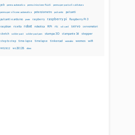
pcb
penna automatica
penna iniezione fluidi
penna per pasta di saldatura
potenziometro
pulsanti
penna per silicone automatica
pulsante
raspberry pi
pulsanti e arduino
raspberry
Raspberry Pi 3
pwm
robot
servo
RPi
raspbian
robotica
rtc
servomotori
ricetta
sd card
stampa 3D
stepper
sketch
stampante 3d
solder past
solder past pen
wemos
wifi
step to step
tinkercad
time-lapse
timelapse
wemake
ws2812B
WS2812
xbee