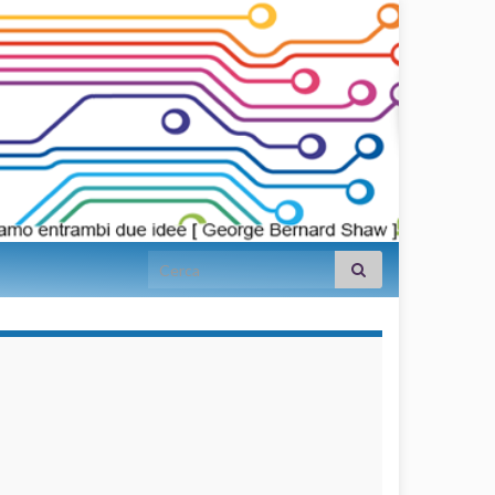
Search for:
займы на
карту срочно