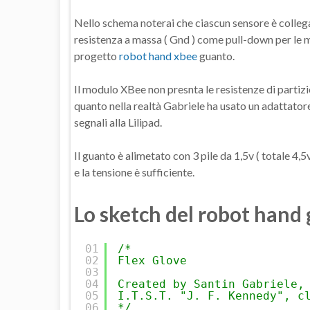
Nello schema noterai che ciascun sensore è colleg
resistenza a massa ( Gnd ) come pull-down per le m
progetto
robot hand xbee
guanto.
Il modulo XBee non presnta le resistenze di partizio
quanto nella realtà Gabriele ha usato un adattator
segnali alla Lilipad.
Il guanto è alimetato con 3 pile da 1,5v ( totale 4,
e la tensione è sufficiente.
Lo sketch del robot hand
01
/*
02
Flex Glove
03
04
Created by Santin Gabriele,
05
I.T.S.T. "J. F. Kennedy", c
06
*/