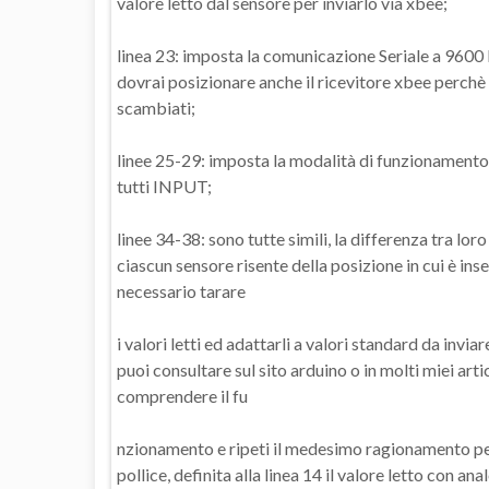
valore letto dal sensore per inviarlo via xbee;
linea 23: imposta la comunicazione Seriale a 9600 
dovrai posizionare anche il ricevitore xbee perc
scambiati;
linee 25-29: imposta la modalità di funzionamento de
tutti INPUT;
linee 34-38: sono tutte simili, la differenza tra loro
ciascun sensore risente della posizione in cui è inser
necessario tarare
i valori letti ed adattarli a valori standard da inv
puoi consultare sul sito arduino o in molti miei arti
comprendere il fu
nzionamento e ripeti il medesimo ragionamento per t
pollice, definita alla linea 14 il valore letto con 