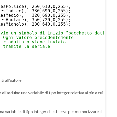
ResPollice), 250,610,0,255);  
ResIndice),  330,690,0,255);  
ResMedio),   320,690,0,255);  
ResAnulare), 350,720,0,255);  
ResMignolo), 230,640,0,255);
nvio un simbolo di inizio "pacchetto dati".
/ Ogni valore precedentemente
/ riadattato viene inviato
/ tramite la seriale
ti all’autore;
all’arduino una variabile di tipo integer relativa al pin a cui
na variabile di tipo integer che ti serve per memorizzare il