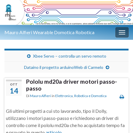
Mauro Alfieri Wearable Domotica Robotica
Attiv
Xbee Servo – controlla un servo remoto
Dataino il progetto arduinoWeb di Carmelo
Pololu md20a driver motori passo-
OTT
passo
14
Di
Mauro Alfieri
in
Elettronica
,
Robotica e Domotica
Gli ultimi progetti a cui sto lavorando, tipo il Dolly,
utilizzano i motori passo-passo e richiedono un driver di
controllo come il pololu md20a che ho acquistato tempo fa
e provato in questo
articolo
.