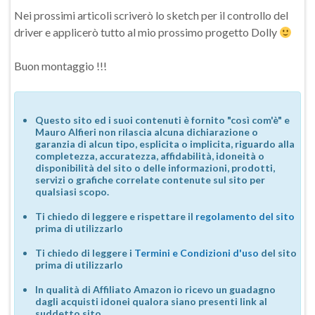
Nei prossimi articoli scriverò lo sketch per il controllo del
driver e applicerò tutto al mio prossimo progetto Dolly
Buon montaggio !!!
Questo sito ed i suoi contenuti è fornito "così com'è" e
Mauro Alfieri non rilascia alcuna dichiarazione o
garanzia di alcun tipo, esplicita o implicita, riguardo alla
completezza, accuratezza, affidabilità, idoneità o
disponibilità del sito o delle informazioni, prodotti,
servizi o grafiche correlate contenute sul sito per
qualsiasi scopo.
Ti chiedo di leggere e rispettare il
regolamento del sito
prima di utilizzarlo
Ti chiedo di leggere i
Termini e Condizioni d'uso
del sito
prima di utilizzarlo
In qualità di Affiliato Amazon io ricevo un guadagno
dagli acquisti idonei qualora siano presenti link al
suddetto sito.