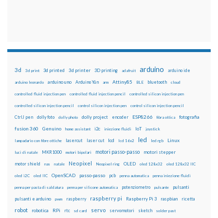
arduino
3d
3d printed
3d printer
3D printing
3d print
adafruit
arduino ide
Attiny85
arduino uno
Arduino Yún
bluetooth
arduino leonardo
arm
BLE
cloud
controlled fluid injection pen
controlled fluid injection pencil
controlled silicon injection pen
controlled silicon injection pencil
control silicon injection pen
control silicon injection pencil
ESP8266
dolly foto
dolly project
encoder
fotografia
CtrlJ pen
dolly photo
fibra ottica
fusion 360
Genuino
i2c
IoT
home assistant
iniezione fluidi
joystick
led
lcd
Linux
lasercut
laser cut
lampadario con fibre ottiche
lcd 16x2
led rgb
motori passo-passo
MKR1000
motori stepper
luci di natale
motori bipolari
Neopixel
motor shield
OLED
nas
natale
Neopixel ring
oled 128x32
oled 128x32 IIC
OpenSCAD
passo-passo
pcb
oled i2C
oled IIC
penna automatica
penna iniezione fluidi
potenziometro
pulsanti
penna per pasta di saldatura
penna per silicone automatica
pulsante
raspberry pi
pulsanti e arduino
raspberry
Raspberry Pi 3
raspbian
pwm
ricetta
robot
servo
RPi
robotica
rtc
servomotori
sketch
sd card
solder past