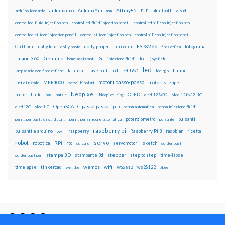
Attiny85
arduino uno
Arduino Yún
bluetooth
arduino leonardo
arm
BLE
cloud
controlled fluid injection pen
controlled fluid injection pencil
controlled silicon injection pen
controlled silicon injection pencil
control silicon injection pen
control silicon injection pencil
ESP8266
dolly foto
dolly project
encoder
fotografia
CtrlJ pen
dolly photo
fibra ottica
fusion 360
Genuino
i2c
IoT
home assistant
iniezione fluidi
joystick
led
lcd
Linux
lasercut
laser cut
lampadario con fibre ottiche
lcd 16x2
led rgb
motori passo-passo
MKR1000
motori stepper
luci di natale
motori bipolari
Neopixel
motor shield
OLED
nas
natale
Neopixel ring
oled 128x32
oled 128x32 IIC
OpenSCAD
passo-passo
pcb
oled i2C
oled IIC
penna automatica
penna iniezione fluidi
potenziometro
pulsanti
penna per pasta di saldatura
penna per silicone automatica
pulsante
raspberry pi
pulsanti e arduino
raspberry
Raspberry Pi 3
raspbian
pwm
ricetta
robot
servo
RPi
robotica
rtc
servomotori
sketch
sd card
solder past
stampa 3D
stepper
stampante 3d
step to step
solder past pen
time-lapse
wemos
wifi
tinkercad
ws2812B
timelapse
wemake
WS2812
xbee
Il blog mauroalfieri.it ed i suoi contenuti sono distribuiti