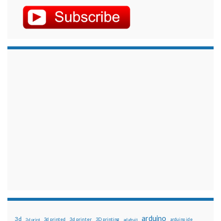
arduino
3d
3d printed
3d printer
3D printing
3d print
adafruit
arduino ide