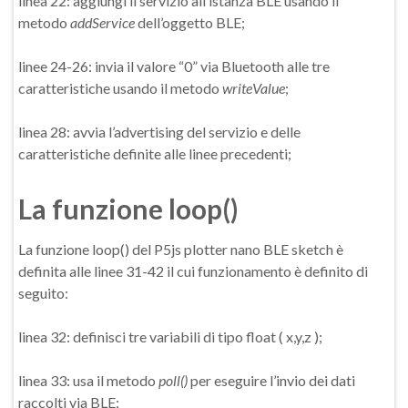
linea 22: aggiungi il servizio all’istanza BLE usando il
metodo
addService
dell’oggetto BLE;
linee 24-26: invia il valore “0” via Bluetooth alle tre
caratteristiche usando il metodo
writeValue
;
linea 28: avvia l’advertising del servizio e delle
caratteristiche definite alle linee precedenti;
La funzione loop()
La funzione loop() del P5js plotter nano BLE sketch è
definita alle linee 31-42 il cui funzionamento è definito di
seguito:
linea 32: definisci tre variabili di tipo float ( x,y,z );
linea 33: usa il metodo
poll()
per eseguire l’invio dei dati
raccolti via BLE;