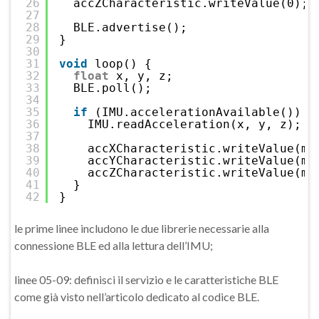
26
accZCharacteristic.writeValue(0);
27
28
BLE.advertise();
29
}
30
31
void
loop() {
32
float
x, y, z;
33
BLE.poll();
34
35
if
(IMU.accelerationAvailable()) {
36
IMU.readAcceleration(x, y, z);
37
38
accXCharacteristic.writeValue(ma
39
accYCharacteristic.writeValue(ma
40
accZCharacteristic.writeValue(ma
41
}
42
}
le prime linee includono le due librerie necessarie alla
connessione BLE ed alla lettura dell’IMU;
linee 05-09: definisci il servizio e le caratteristiche BLE
come già visto nell’articolo dedicato al codice BLE.