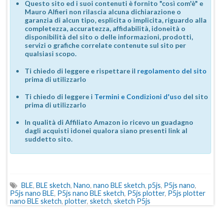
Questo sito ed i suoi contenuti è fornito "così com'è" e
Mauro Alfieri non rilascia alcuna dichiarazione o
garanzia di alcun tipo, esplicita o implicita, riguardo alla
completezza, accuratezza, affidabilità, idoneità o
disponibilità del sito o delle informazioni, prodotti,
servizi o grafiche correlate contenute sul sito per
qualsiasi scopo.
Ti chiedo di leggere e rispettare il
regolamento del sito
prima di utilizzarlo
Ti chiedo di leggere i
Termini e Condizioni d'uso
del sito
prima di utilizzarlo
In qualità di Affiliato Amazon io ricevo un guadagno
dagli acquisti idonei qualora siano presenti link al
suddetto sito.
BLE
,
BLE sketch
,
Nano
,
nano BLE sketch
,
p5js
,
P5js nano
,
P5js nano BLE
,
P5js nano BLE sketch
,
P5js plotter
,
P5js plotter
nano BLE sketch
,
plotter
,
sketch
,
sketch P5js