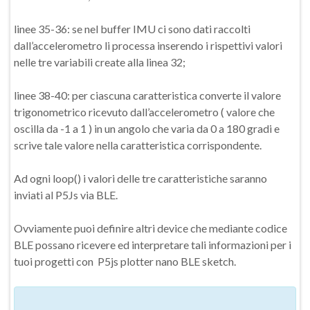
linee 35-36: se nel buffer IMU ci sono dati raccolti
dall’accelerometro li processa inserendo i rispettivi valori
nelle tre variabili create alla linea 32;
linee 38-40: per ciascuna caratteristica converte il valore
trigonometrico ricevuto dall’accelerometro ( valore che
oscilla da -1 a 1 ) in un angolo che varia da 0 a 180 gradi e
scrive tale valore nella caratteristica corrispondente.
Ad ogni loop() i valori delle tre caratteristiche saranno
inviati al P5Js via BLE.
Ovviamente puoi definire altri device che mediante codice
BLE possano ricevere ed interpretare tali informazioni per i
tuoi progetti con P5js plotter nano BLE sketch.