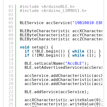
01
#include <ArduinoBLE.h>
02
#include <Arduino_LSM9DS1.h>
03
04
05
BLEService accService(
"19B10010-E8F2
06
07
BLEByteCharacteristic accXCharacteri
08
BLEByteCharacteristic accYCharacteri
09
BLEByteCharacteristic accZCharacteri
10
11
void
setup() {
12
if
(!BLE.begin()) { 
while
(1); }
13
if
(!IMU.begin()) { 
while
(1); }
14
15
BLE.setLocalName(
"AccBLE"
);
16
BLE.setAdvertisedService(accServic
17
18
accService.addCharacteristic(accXC
19
accService.addCharacteristic(accYC
20
accService.addCharacteristic(accZC
21
22
BLE.addService(accService);
23
24
accXCharacteristic.writeValue(0);
25
accYCharacteristic.writeValue(0);