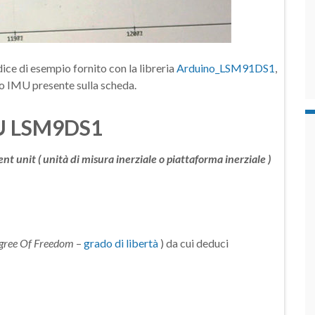
odice di esempio fornito con la libreria
Arduino_LSM91DS1
,
po IMU presente sulla scheda.
MU LSM9DS1
t unit ( unità di misura inerziale o piattaforma inerziale )
gree Of Freedom
–
grado di libertà
) da cui deduci