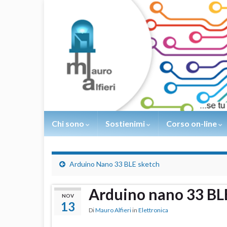
Chi sono
Sostienimi
Corso on-line
Arduino Nano 33 BLE sketch
Arduino nano 33 B
NOV
13
Di
Mauro Alfieri
in
Elettronica