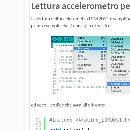
Lettura accelerometro 
La lettura dell’accelerometro LSM9DS1 è semplificat
primo esempio che ti consiglio di partire:
ed ecco il codice che avrai di difronte:
01
#include <Arduino_LSM9DS1.h
02
03
void
setup() {