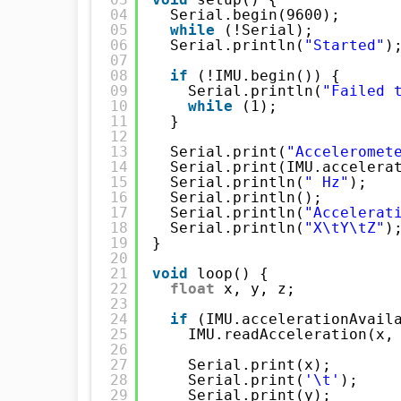
04
Serial.begin(9600);
05
while
(!Serial);
06
Serial.println(
"Started"
)
07
08
if
(!IMU.begin()) {
09
Serial.println(
"Failed 
10
while
(1);
11
}
12
13
Serial.print(
"Acceleromet
14
Serial.print(IMU.accelera
15
Serial.println(
" Hz"
);
16
Serial.println();
17
Serial.println(
"Accelerat
18
Serial.println(
"X\tY\tZ"
)
19
}
20
21
void
loop() {
22
float
x, y, z;
23
24
if
(IMU.accelerationAvail
25
IMU.readAcceleration(x,
26
27
Serial.print(x);
28
Serial.print(
'\t'
);
29
Serial.print(y);