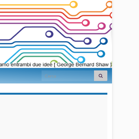
Search for:
займы на
карту срочно