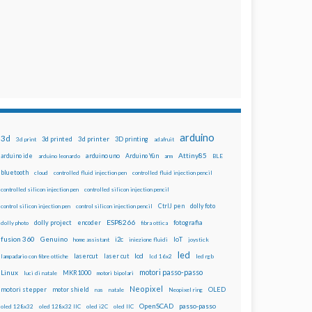
arduino
3d
3d printed
3d printer
3D printing
3d print
adafruit
Attiny85
arduino uno
Arduino Yún
arduino ide
arduino leonardo
arm
BLE
bluetooth
cloud
controlled fluid injection pen
controlled fluid injection pencil
controlled silicon injection pen
controlled silicon injection pencil
dolly foto
control silicon injection pen
control silicon injection pencil
CtrlJ pen
ESP8266
dolly project
encoder
fotografia
dolly photo
fibra ottica
fusion 360
Genuino
i2c
IoT
home assistant
iniezione fluidi
joystick
led
lcd
lasercut
laser cut
lampadario con fibre ottiche
lcd 16x2
led rgb
motori passo-passo
Linux
MKR1000
luci di natale
motori bipolari
Neopixel
motori stepper
motor shield
OLED
nas
natale
Neopixel ring
OpenSCAD
passo-passo
oled 128x32
oled 128x32 IIC
oled i2C
oled IIC