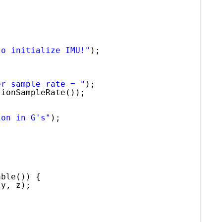
;
to initialize IMU!"
);
er sample rate = "
);
tionSampleRate());
ion in G's"
);
;
able()) {
 y, z);