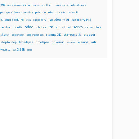
pcb
penna automatica
penna iniezione fluidi
penna per pasta di saldatura
potenziometro
pulsanti
penna per silicone automatica
pulsante
raspberry pi
pulsanti e arduino
raspberry
Raspberry Pi 3
pwm
robot
servo
RPi
raspbian
robotica
rtc
servomotori
ricetta
sd card
stampa 3D
stepper
sketch
stampante 3d
solder past
solder past pen
wemos
wifi
step to step
tinkercad
time-lapse
timelapse
wemake
ws2812B
WS2812
xbee