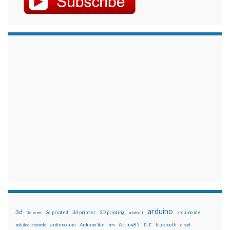
arduino
3d
3d printed
3d printer
3D printing
3d print
adafruit
arduino ide
Attiny85
arduino uno
Arduino Yún
bluetooth
arduino leonardo
arm
BLE
cloud