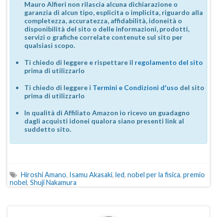
Mauro Alfieri non rilascia alcuna dichiarazione o
garanzia di alcun tipo, esplicita o implicita, riguardo alla
completezza, accuratezza, affidabilità, idoneità o
disponibilità del sito o delle informazioni, prodotti,
servizi o grafiche correlate contenute sul sito per
qualsiasi scopo.
Ti chiedo di leggere e rispettare il
regolamento del sito
prima di utilizzarlo
Ti chiedo di leggere i
Termini e Condizioni d'uso
del sito
prima di utilizzarlo
In qualità di Affiliato Amazon io ricevo un guadagno
dagli acquisti idonei qualora siano presenti link al
suddetto sito.
Hiroshi Amano
,
Isamu Akasaki
,
led
,
nobel per la fisica
,
premio
nobel
,
Shuji Nakamura