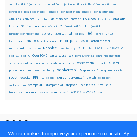
controlled fluid injection pen
controlled fluid injection pencil
controlled silicon injection pen
controlled silicon injection pencil
control silicon injection pen
control silicon injection pencil
ESP8266
dolly foto
dolly project
encoder
fotografia
CtrlJ pen
dolly photo
fibra ottica
fusion 360
Genuino
i2c
IoT
home assistant
iniezione fluidi
joystick
led
lcd
Linux
lasercut
laser cut
lampadario con fibre ottiche
lcd 16x2
led rgb
motori passo-passo
MKR1000
motori stepper
luci di natale
motori bipolari
Neopixel
motor shield
OLED
nas
natale
Neopixel ring
oled 128x32
oled 128x32 IIC
OpenSCAD
passo-passo
pcb
oled i2C
oled IIC
penna automatica
penna iniezione fluidi
potenziometro
pulsanti
penna per pasta di saldatura
penna per silicone automatica
pulsante
raspberry pi
pulsanti e arduino
raspberry
Raspberry Pi 3
raspbian
pwm
ricetta
robot
servo
RPi
robotica
rtc
servomotori
sketch
sd card
solder past
stampa 3D
stepper
stampante 3d
step to step
solder past pen
time-lapse
wemos
wifi
tinkercad
ws2812B
timelapse
wemake
WS2812
xbee
Il blog mauroalfieri.it ed i suoi contenuti sono distribuiti
con Licenza
Creative Commons Attribution Non commercial Share