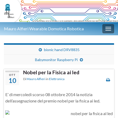
Mauro Alfieri Wearable Domotica Robotica
Attiv
bionic hand DRV8835
Babymonitor Raspberry Pi
Nobel per la Fisica ai led
OTT
10
Di
Mauro Alfieri
in
Elettronica
E’ di mercoledì scorso 08 ottobre 2014 la notizia
dell’assegnazione del premio nobel per la fisica ai led.