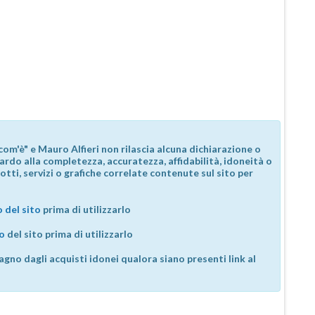
com'è" e Mauro Alfieri non rilascia alcuna dichiarazione o
guardo alla completezza, accuratezza, affidabilità, idoneità o
otti, servizi o grafiche correlate contenute sul sito per
 del sito
prima di utilizzarlo
so
del sito prima di utilizzarlo
agno dagli acquisti idonei qualora siano presenti link al