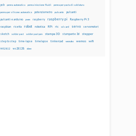
pcb
penna automatica
penna iniezione fluidi
penna per pasta di saldatura
potenziometro
pulsanti
penna per silicone automatica
pulsante
raspberry pi
pulsanti e arduino
raspberry
Raspberry Pi 3
pwm
robot
servo
RPi
raspbian
robotica
rtc
servomotori
ricetta
sd card
stampa 3D
stepper
sketch
stampante 3d
solder past
solder past pen
wemos
wifi
step to step
tinkercad
time-lapse
timelapse
wemake
ws2812B
WS2812
xbee