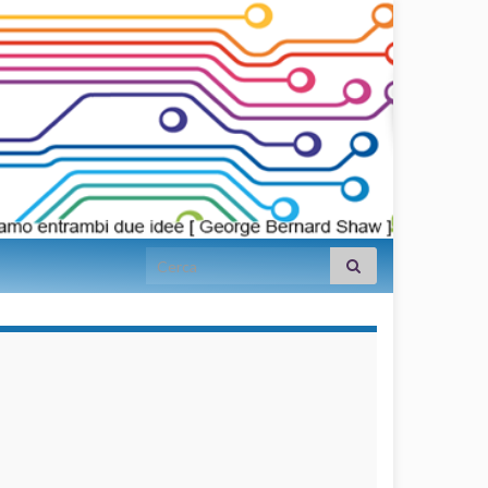
Search for:
займы на
карту срочно