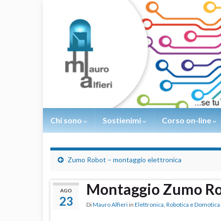
Chi sono
Sostienimi
Corso on-line
Zumo Robot – montaggio elettronica
Montaggio Zumo Ro
AGO
23
Di
Mauro Alfieri
in
Elettronica
,
Robotica e Domotica