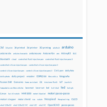
arduino
3d
3d printed
3d printer
3D printing
3d print
adafruit
Attiny85
arduino uno
Arduino Yún
arduino ide
arduino leonardo
arm
BLE
bluetooth
cloud
controlled fluid injection pen
controlled fluid injection pencil
controlled silicon injection pen
controlled silicon injection pencil
dolly foto
control silicon injection pen
control silicon injection pencil
CtrlJ pen
ESP8266
dolly project
encoder
fotografia
dolly photo
fibra ottica
fusion 360
Genuino
i2c
IoT
home assistant
iniezione fluidi
joystick
led
lcd
lasercut
laser cut
lampadario con fibre ottiche
lcd 16x2
led rgb
motori passo-passo
Linux
MKR1000
luci di natale
motori bipolari
Neopixel
motori stepper
motor shield
OLED
nas
natale
Neopixel ring
OpenSCAD
passo-passo
oled 128x32
oled 128x32 IIC
oled i2C
oled IIC