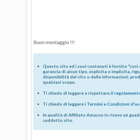
Buon montaggio !!!
Questo sito ed i suoi contenuti è fornito "così 
garanzia di alcun tipo, esplicita o implicita, ri
disponibilità del sito o delle informazioni, prod
qualsiasi scopo.
Ti chiedo di leggere e rispettare il
regolamento
Ti chiedo di leggere i
Termini e Condizioni d'u
In qualità di Affiliato Amazon io ricevo un guad
suddetto sito.