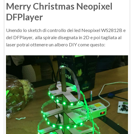
Merry Christmas Neopixel
DFPlayer
Unendo lo sketch di controllo dei led Neopixel WS2812B e
del DFPlayer, alla spirale disegnata in 2D e poi tagliata al
laser potrai ottenere un albero DIY come questo: