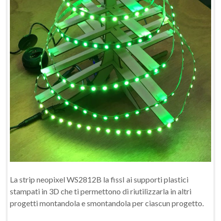
La strip neopixel WS2812B la fissI ai supporti plastici
stampati in 3D che ti permettono di riutilizzarla in altri
progetti montandola e smontandola per ciascun progetto.