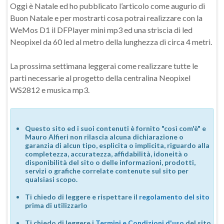
Oggi è Natale ed ho pubblicato l’articolo come augurio di
Buon Natale e per mostrarti cosa potrai realizzare con la
WeMos D1 il DFPlayer mini mp3 ed una striscia di led
Neopixel da 60 led al metro della lunghezza di circa 4 metri.
La prossima settimana leggerai come realizzare tutte le
parti necessarie al progetto della centralina Neopixel
WS2812 e musica mp3.
Questo sito ed i suoi contenuti è fornito "così com'è" e
Mauro Alfieri non rilascia alcuna dichiarazione o
garanzia di alcun tipo, esplicita o implicita, riguardo alla
completezza, accuratezza, affidabilità, idoneità o
disponibilità del sito o delle informazioni, prodotti,
servizi o grafiche correlate contenute sul sito per
qualsiasi scopo.
Ti chiedo di leggere e rispettare il
regolamento del sito
prima di utilizzarlo
Ti chiedo di leggere i
Termini e Condizioni d'uso
del sito