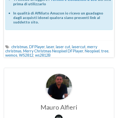
prima di utilizzarlo
In qualità di Affiliato Amazon io ricevo un guadagno
dagli acquisti idonei qualora siano presenti link al
suddetto sito.
christmas
,
DFPlayer
,
laser
,
laser cut
,
lasercut
,
merry
christmas
,
Merry Christmas Neopixel DFPlayer
,
Neopixel
,
tree
,
wemos
,
WS2812
,
ws2812B
Mauro Alfieri