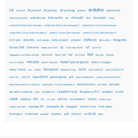
arduino
3d
3d printed
3d printer
3D printing
3d print
adafruit
arduino ide
Attiny85
arduino uno
Arduino Yún
bluetooth
arduino leonardo
arm
BLE
cloud
controlled fluid injection pen
controlled fluid injection pencil
controlled silicon injection pen
controlled silicon injection pencil
control silicon injection pen
control silicon injection pencil
ESP8266
dolly foto
dolly project
encoder
fotografia
CtrlJ pen
dolly photo
fibra ottica
fusion 360
Genuino
i2c
IoT
home assistant
iniezione fluidi
joystick
led
lcd
Linux
lasercut
laser cut
lampadario con fibre ottiche
lcd 16x2
led rgb
motori passo-passo
MKR1000
motori stepper
luci di natale
motori bipolari
Neopixel
motor shield
OLED
nas
natale
Neopixel ring
oled 128x32
oled 128x32 IIC
OpenSCAD
passo-passo
pcb
oled i2C
oled IIC
penna automatica
penna iniezione fluidi
potenziometro
pulsanti
penna per pasta di saldatura
penna per silicone automatica
pulsante
raspberry pi
pulsanti e arduino
raspberry
Raspberry Pi 3
raspbian
pwm
ricetta
robot
servo
RPi
robotica
rtc
servomotori
sketch
sd card
solder past
stampa 3D
stepper
stampante 3d
step to step
solder past pen
time-lapse
wemos
wifi
tinkercad
ws2812B
timelapse
wemake
WS2812
xbee