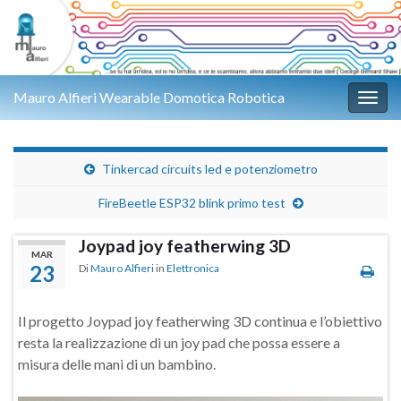
Mauro Alfieri Wearable Domotica Robotica
Attiv
Tinkercad circuits led e potenziometro
FireBeetle ESP32 blink primo test
Joypad joy featherwing 3D
MAR
23
Di
Mauro Alfieri
in
Elettronica
Il progetto Joypad joy featherwing 3D continua e l’obiettivo
resta la realizzazione di un joy pad che possa essere a
misura delle mani di un bambino.