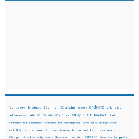
arduino
3d
3d printed
3d printer
3D printing
3d print
adafruit
arduino ide
Attiny85
arduino uno
Arduino Yún
bluetooth
arduino leonardo
arm
BLE
cloud
controlled fluid injection pen
controlled fluid injection pencil
controlled silicon injection pen
controlled silicon injection pencil
control silicon injection pen
control silicon injection pencil
ESP8266
dolly foto
dolly project
encoder
fotografia
CtrlJ pen
dolly photo
fibra ottica