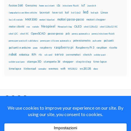
fusion 360
Genuino
i2c
IoT
home assistant
iniezione fluidi
joystick
led
lcd
Linux
lasercut
laser cut
lampadario con fibre ottiche
lcd 16x2
led rgb
motori passo-passo
MKR1000
motori stepper
luci di natale
motori bipolari
Neopixel
motor shield
OLED
nas
natale
Neopixel ring
oled 128x32
oled 128x32 IIC
OpenSCAD
passo-passo
pcb
oled i2C
oled IIC
penna automatica
penna iniezione fluidi
potenziometro
pulsanti
penna per pasta di saldatura
penna per silicone automatica
pulsante
raspberry pi
pulsanti e arduino
raspberry
Raspberry Pi 3
raspbian
pwm
ricetta
robot
servo
RPi
robotica
rtc
servomotori
sketch
sd card
solder past
stampa 3D
stepper
stampante 3d
step to step
solder past pen
time-lapse
wemos
wifi
tinkercad
ws2812B
timelapse
wemake
WS2812
xbee
Il blog mauroalfieri.it ed i suoi contenuti sono distribuiti
con Licenza
Creative Commons Attribution Non commercial Share
Alike 4.0 International