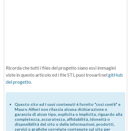
Ricorda che tutti i files del progetto siano essi immagini
viste in questo articolo ed i file STL puoi trovarli nel
gitHub
del progetto
.
Questo sito ed i suoi contenuti è fornito "così com'è" e
Mauro Alfieri non rilascia alcuna dichiarazione o
garanzia di alcun tipo, esplicita o implicita, riguardo alla
completezza, accuratezza, affidabilità, idoneità o
disponibilità del sito o delle informazioni, prodotti,
servizi o grafiche correlate contenute sul sito per