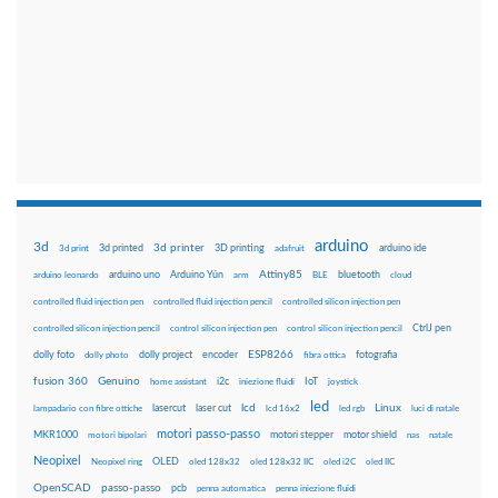
arduino
3d
3d printer
3D printing
3d print
3d printed
adafruit
arduino ide
arduino uno
Attiny85
arduino leonardo
Arduino Yún
arm
BLE
bluetooth
cloud
controlled fluid injection pen
controlled fluid injection pencil
controlled silicon injection pen
controlled silicon injection pencil
control silicon injection pen
control silicon injection pencil
CtrlJ pen
ESP8266
fotografia
dolly foto
dolly photo
dolly project
encoder
fibra ottica
fusion 360
Genuino
i2c
IoT
home assistant
iniezione fluidi
joystick
led
lcd
Linux
lasercut
laser cut
lcd 16x2
led rgb
luci di natale
lampadario con fibre ottiche
motori passo-passo
MKR1000
motori bipolari
motori stepper
motor shield
nas
natale
Neopixel
OLED
Neopixel ring
oled 128x32
oled 128x32 IIC
oled i2C
oled IIC
OpenSCAD
passo-passo
pcb
penna automatica
penna iniezione fluidi