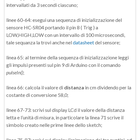
intervallati da 3 secondi ciascuno;
linee 60-64: esegui una sequenza di inizializzazione del
sensore HC-SR04 portando il pin 8 ( Trig ) a
LOW,HIGH,LOW con un intervallo di 100 microsecondi,
tale sequanza la trovi anche nel
datasheet
del sensore;
linea 65: al termine della sequenza di inizializzazione leggi
gli impulsi presenti sul pin 9 di Arduino con il comando
pulseIn()
;
linea 66: calcola il valore di
distanza
in cm dividendo per la
costante di conversione 58,0;
linee 67-73: scrivi sul display LCd il valore della distanza
letta e l’unità di misura, in particolare la linea 71 scrive il
simbolo creato nelle prime linee dello sketch;
linee 75-87: scrivi sul display l’animazione dei tre puntini, ad