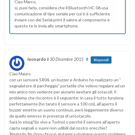
Ciao Marco,
si, puoi farlo, considera che il Bluetooth HC-06 usa
comunicazione di tipo seriale per cui ti è sufficiente
inviare con dei Serial.print il valore al componente e
questo te lo invia allo smartphone.
leonardo
il
30 Dicembre 2015
#
Rispondi
Ciao Mauro
con un sensore SR04, un buzzer e Arduino ho realizzato un ”
segnalatore di parcheggio” portatile che volevo regalare ad un
mio amico non vedente per aiutarlo aevitare gli ostacoli. Il
problema che riscontro è il seguente: in casa il tutto funziona
perfettamente (ho tarato il sensore a 100 cm), all’aperto il
buzzer emette un suono continuo, però leggermente diverso
da quello emesso in presenza di un’ostacolo.
Sarà lo smog?(io vivo a Torino) o perché il sensore all’aperto
capta segnali o suoni non udibili dal nostro orecchio?
Ringrazio fin d’ora chi può aiutarmi a risolvere questo problema