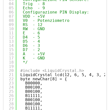
04
Trig  - 8
05
Echo  - 9
06
Configurazione PIN Display:
07
VDD - +5V
08
V0  - Potenziometro
09
RS  - 12
10
RW  - GND
11
E   - 6
12
D4  - 5
13
D5  - 4
14
D6  - 3
15
D7  - 2
16
A   - +5V
17
K   - GND
18
*/
19
20
#include <LiquidCrystal.h>
21
LiquidCrystal lcd(12, 6, 5, 4, 3, 2)
22
byte newChar[8] = {
23
B00000,
24
B00100,
25
B00100,
26
B11111,
27
B00100,
28
B00100,
29
B11111,