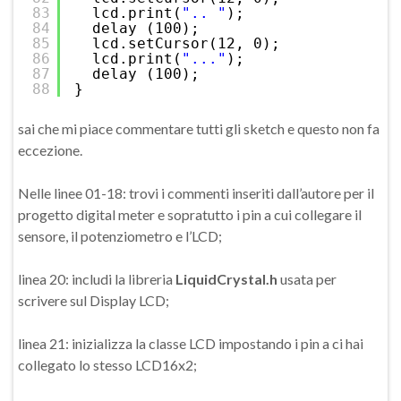
83
lcd.print(
".. "
);
84
delay (100);
85
lcd.setCursor(12, 0);
86
lcd.print(
"..."
);
87
delay (100);
88
}
sai che mi piace commentare tutti gli sketch e questo non fa
eccezione.
Nelle linee 01-18: trovi i commenti inseriti dall’autore per il
progetto digital meter e sopratutto i pin a cui collegare il
sensore, il potenziometro e l’LCD;
linea 20: includi la libreria
LiquidCrystal.h
usata per
scrivere sul Display LCD;
linea 21: inizializza la classe LCD impostando i pin a ci hai
collegato lo stesso LCD16x2;