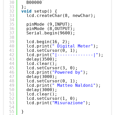
30
B00000
31
};
32
void
setup() {
33
lcd.createChar(8, newChar);
34
35
pinMode (9,INPUT);
36
pinMode (8,OUTPUT);
37
Serial.begin(9600);
38
39
lcd.begin(16, 2);
40
lcd.print(
" Digital Meter"
);
41
lcd.setCursor(0, 1);
42
lcd.print(
"|--------------|"
);
43
delay(3500);
44
lcd.clear();
45
lcd.setCursor(3, 0);
46
lcd.print(
"Powered by"
);
47
delay(3000);
48
lcd.setCursor(0, 1);
49
lcd.print(
" Matteo Naldoni"
);
50
delay(3000);
51
lcd.clear();
52
lcd.setCursor(1, 0);
53
lcd.print(
"Misurazione"
);
54
55
} 