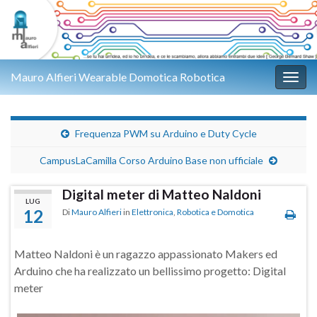
Mauro Alfieri Wearable Domotica Robotica
Attiv
Frequenza PWM su Arduino e Duty Cycle
CampusLaCamilla Corso Arduino Base non ufficiale
Digital meter di Matteo Naldoni
LUG
12
Di
Mauro Alfieri
in
Elettronica
,
Robotica e Domotica
Matteo Naldoni è un ragazzo appassionato Makers ed
Arduino che ha realizzato un bellissimo progetto: Digital
meter