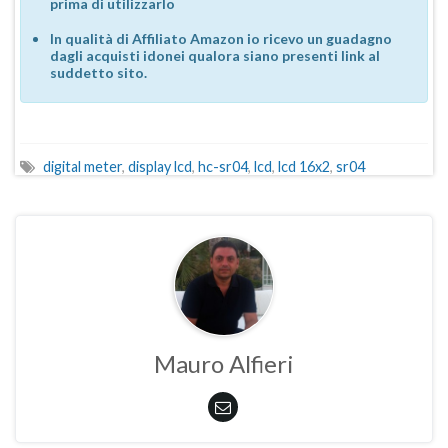
prima di utilizzarlo
In qualità di Affiliato Amazon io ricevo un guadagno
dagli acquisti idonei qualora siano presenti link al
suddetto sito.
digital meter
,
display lcd
,
hc-sr04
,
lcd
,
lcd 16x2
,
sr04
Mauro Alfieri