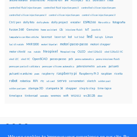
Attiny85
arduino uno
Arduino Yún
bluetooth
arduino leonardo
arm
BLE
cloud
controlled fluid injection pen
controlled fluid injection pencil
controlled silicon injection pen
controlled silicon injection pencil
control silicon injection pen
control silicon injection pencil
ESP8266
dolly foto
dolly project
encoder
fotografia
CtrlJ pen
dolly photo
fibra ottica
fusion 360
Genuino
i2c
IoT
home assistant
iniezione fluidi
joystick
led
lcd
Linux
lasercut
laser cut
lampadario con fibre ottiche
lcd 16x2
led rgb
motori passo-passo
MKR1000
motori stepper
luci di natale
motori bipolari
Neopixel
motor shield
OLED
nas
natale
Neopixel ring
oled 128x32
oled 128x32 IIC
OpenSCAD
passo-passo
pcb
oled i2C
oled IIC
penna automatica
penna iniezione fluidi
potenziometro
pulsanti
penna per pasta di saldatura
penna per silicone automatica
pulsante
raspberry pi
pulsanti e arduino
raspberry
Raspberry Pi 3
raspbian
pwm
ricetta
robot
servo
RPi
robotica
rtc
servomotori
sketch
sd card
solder past
stampa 3D
stepper
stampante 3d
step to step
solder past pen
time-lapse
wemos
wifi
tinkercad
ws2812B
timelapse
wemake
WS2812
xbee
Il blog mauroalfieri.it ed i suoi contenuti sono distribuiti
con Licenza
Creative Commons Attribution Non commercial Share