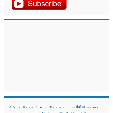
arduino
3d
3d printed
3d printer
3D printing
3d print
adafruit
arduino ide