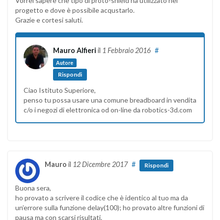
Vorrei sapere che tipo di proto-shield ha utilizzato nel
progetto e dove è possibile acqustarlo.
Grazie e cortesi saluti.
Mauro Alfieri
il
1 Febbraio 2016
#
Autore
Rispondi
Ciao Istituto Superiore,
penso tu possa usare una comune breadboard in vendita
c/o i negozi di elettronica od on-line da robotics-3d.com
Mauro
il
12 Dicembre 2017
#
Rispondi
Buona sera,
ho provato a scrivere il codice che è identico al tuo ma da
un’errore sulla funzione delay(100); ho provato altre funzioni di
pausa ma con scarsi risultati.