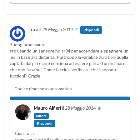
Luca
il
28 Maggio 2014
#
Rispondi
Buongiorno mauro,
sto usando un sensore hc-sr04 per accendere e spegnere un
led in base alla distanza. Purtroppo la variabile duration(quella
captata dal pin echo) continua ad essere pari a 0 quindi pare
che non funzioni. Come faccio a verificare che il sensore
funzioni? Grazie
— Codice rimosso in automatico —
Mauro Alfieri
il
28 Maggio 2014
#
Autore
Rispondi
Ciao Luca,
come avrai letto il codice non può essere postato nei