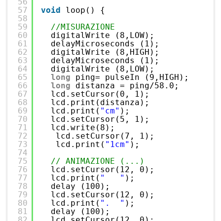
56
57
void
loop() {
58
59
//MISURAZIONE
60
digitalWrite (8,LOW);
61
delayMicroseconds (1);
62
digitalWrite (8,HIGH);
63
delayMicroseconds (1);
64
digitalWrite (8,LOW);
65
long
ping= pulseIn (9,HIGH);
66
long
distanza = ping/58.0;
67
lcd.setCursor(0, 1);
68
lcd.print(distanza);
69
lcd.print(
"cm"
);
70
lcd.setCursor(5, 1);
71
lcd.write(8);
72
lcd.setCursor(7, 1);
73
lcd.print(
"1cm"
);
74
75
// ANIMAZIONE (...)
76
lcd.setCursor(12, 0);
77
lcd.print(
"   "
);
78
delay (100);
79
lcd.setCursor(12, 0);
80
lcd.print(
".  "
);
81
delay (100);
82
lcd.setCursor(12, 0);