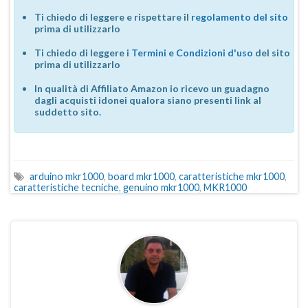
Ti chiedo di leggere e rispettare il
regolamento del sito
prima di utilizzarlo
Ti chiedo di leggere i
Termini e Condizioni d'uso
del sito
prima di utilizzarlo
In qualità di Affiliato Amazon io ricevo un guadagno
dagli acquisti idonei qualora siano presenti link al
suddetto sito.
arduino mkr1000
,
board mkr1000
,
caratteristiche mkr1000
,
caratteristiche tecniche
,
genuino mkr1000
,
MKR1000