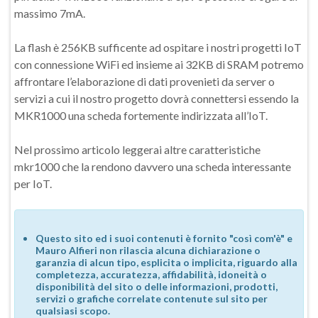
massimo 7mA.
La flash è 256KB sufficente ad ospitare i nostri progetti IoT
con connessione WiFi ed insieme ai 32KB di SRAM potremo
affrontare l’elaborazione di dati provenieti da server o
servizi a cui il nostro progetto dovrà connettersi essendo la
MKR1000 una scheda fortemente indirizzata all’IoT.
Nel prossimo articolo leggerai altre caratteristiche
mkr1000 che la rendono davvero una scheda interessante
per IoT.
Questo sito ed i suoi contenuti è fornito "così com'è" e
Mauro Alfieri non rilascia alcuna dichiarazione o
garanzia di alcun tipo, esplicita o implicita, riguardo alla
completezza, accuratezza, affidabilità, idoneità o
disponibilità del sito o delle informazioni, prodotti,
servizi o grafiche correlate contenute sul sito per
qualsiasi scopo.