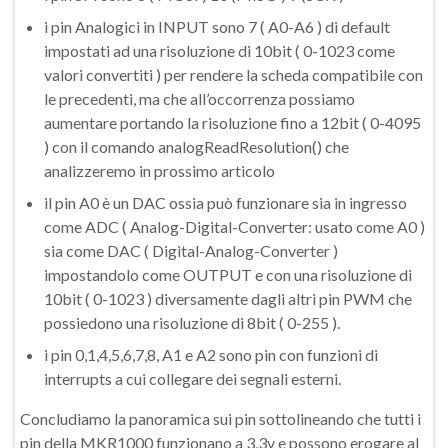
i pin Analogici in INPUT sono 7 ( A0-A6 ) di default
impostati ad una risoluzione di 10bit ( 0-1023 come
valori convertiti ) per rendere la scheda compatibile con
le precedenti, ma che all’occorrenza possiamo
aumentare portando la risoluzione fino a 12bit ( 0-4095
) con il comando analogReadResolution() che
analizzeremo in prossimo articolo
il pin A0 è un DAC ossia può funzionare sia in ingresso
come ADC ( Analog-Digital-Converter: usato come A0 )
sia come DAC ( Digital-Analog-Converter )
impostandolo come OUTPUT e con una risoluzione di
10bit ( 0-1023 ) diversamente dagli altri pin PWM che
possiedono una risoluzione di 8bit ( 0-255 ).
i pin 0,1,4,5,6,7,8, A1 e A2 sono pin con funzioni di
interrupts a cui collegare dei segnali esterni.
Concludiamo la panoramica sui pin sottolineando che tutti i
pin della MKR1000 funzionano a 3,3v e possono erogare al