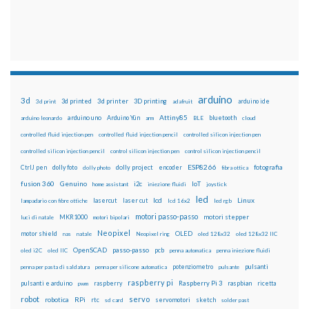
arduino
3d
3d printed
3d printer
3D printing
3d print
adafruit
arduino ide
Attiny85
arduino uno
Arduino Yún
bluetooth
arduino leonardo
arm
BLE
cloud
controlled fluid injection pen
controlled fluid injection pencil
controlled silicon injection pen
controlled silicon injection pencil
control silicon injection pen
control silicon injection pencil
ESP8266
dolly foto
dolly project
encoder
fotografia
CtrlJ pen
dolly photo
fibra ottica
fusion 360
Genuino
i2c
IoT
home assistant
iniezione fluidi
joystick
led
lcd
Linux
lasercut
laser cut
lampadario con fibre ottiche
lcd 16x2
led rgb
motori passo-passo
MKR1000
motori stepper
luci di natale
motori bipolari
Neopixel
motor shield
OLED
nas
natale
Neopixel ring
oled 128x32
oled 128x32 IIC
OpenSCAD
passo-passo
pcb
oled i2C
oled IIC
penna automatica
penna iniezione fluidi
potenziometro
pulsanti
penna per pasta di saldatura
penna per silicone automatica
pulsante
raspberry pi
pulsanti e arduino
raspberry
Raspberry Pi 3
raspbian
pwm
ricetta
robot
servo
RPi
robotica
rtc
servomotori
sketch
sd card
solder past