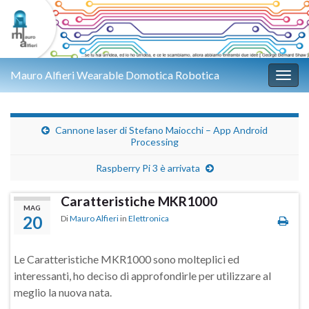
Mauro Alfieri Wearable Domotica Robotica
Attiv
Cannone laser di Stefano Maiocchi – App Android
Processing
Raspberry Pi 3 è arrivata
Caratteristiche MKR1000
MAG
20
Di
Mauro Alfieri
in
Elettronica
Le Caratteristiche MKR1000 sono molteplici ed
interessanti, ho deciso di approfondirle per utilizzare al
meglio la nuova nata.