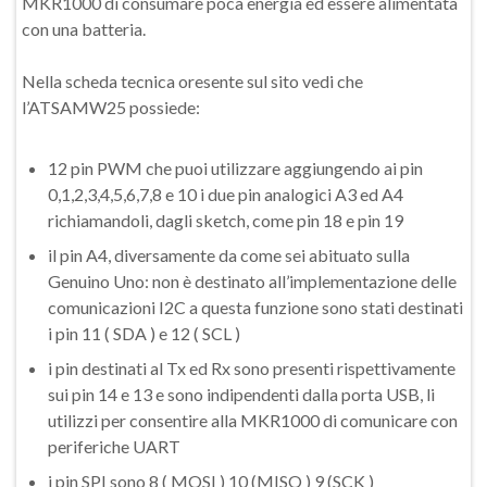
MKR1000 di consumare poca energia ed essere alimentata
con una batteria.
Nella scheda tecnica oresente sul sito vedi che
l’ATSAMW25 possiede:
12 pin PWM che puoi utilizzare aggiungendo ai pin
0,1,2,3,4,5,6,7,8 e 10 i due pin analogici A3 ed A4
richiamandoli, dagli sketch, come pin 18 e pin 19
il pin A4, diversamente da come sei abituato sulla
Genuino Uno: non è destinato all’implementazione delle
comunicazioni I2C a questa funzione sono stati destinati
i pin 11 ( SDA ) e 12 ( SCL )
i pin destinati al Tx ed Rx sono presenti rispettivamente
sui pin 14 e 13 e sono indipendenti dalla porta USB, li
utilizzi per consentire alla MKR1000 di comunicare con
periferiche UART
i pin SPI sono 8 ( MOSI ) 10 (MISO ) 9 (SCK )