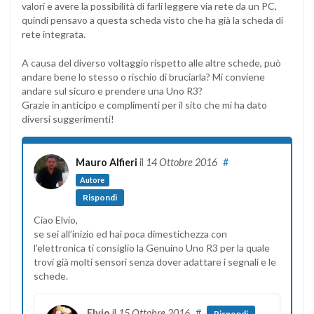
valori e avere la possibilità di farli leggere via rete da un PC,
quindi pensavo a questa scheda visto che ha già la scheda di
rete integrata.
A causa del diverso voltaggio rispetto alle altre schede, può
andare bene lo stesso o rischio di bruciarla? Mi conviene
andare sul sicuro e prendere una Uno R3?
Grazie in anticipo e complimenti per il sito che mi ha dato
diversi suggerimenti!
Mauro Alfieri
il
14 Ottobre 2016
#
Autore
Rispondi
Ciao Elvio,
se sei all’inizio ed hai poca dimestichezza con
l’elettronica ti consiglio la Genuino Uno R3 per la quale
trovi già molti sensori senza dover adattare i segnali e le
schede.
Elvio
il
15 Ottobre 2016
#
Rispondi