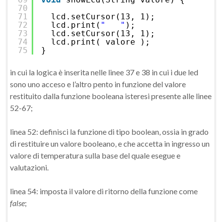
70
71
lcd.setCursor(13, 1);
72
lcd.print(
"   "
);
73
lcd.setCursor(13, 1);
74
lcd.print( valore );
75
}
in cui la logica è inserita nelle linee 37 e 38 in cui i due led
sono uno acceso e l’altro pento in funzione del valore
restituito dalla funzione booleana isteresi presente alle linee
52-67;
linea 52: definisci la funzione di tipo boolean, ossia in grado
di restituire un valore booleano, e che accetta in ingresso un
valore di temperatura sulla base del quale esegue e
valutazioni.
linea 54: imposta il valore di ritorno della funzione come
false
;