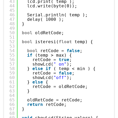
43
lcd.print( temp );
44
lcd.write(byte(0));
45
46
Serial.println( temp );
47
delay( 1000 );
48
}
49
50
bool
oldRetCode;
51
52
bool
isteresi(
float
temp) {
53
54
bool
retCode = 
false
;
55
if
(temp > max) {
56
retCode = 
true
;
57
showLcd(
" on"
);
58
} 
else
if
( temp < min ) {
59
retCode = 
false
;
60
showLcd(
"off"
); 
61
} 
else
{
62
retCode = oldRetCode;
63
}
64
65
oldRetCode = retCode;
66
return
retCode;
67
}
68
69
void
showLcd(String valore) {