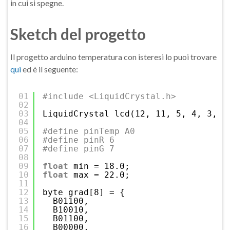
in cui si spegne.
Sketch del progetto
Il progetto arduino temperatura con isteresi lo puoi trovare
qui
ed è il seguente:
01
#include <LiquidCrystal.h>
02
03
LiquidCrystal lcd(12, 11, 5, 4, 3, 2
04
05
#define pinTemp A0
06
#define pinR 6
07
#define pinG 7
08
09
float
min = 18.0;
10
float
max = 22.0;
11
12
byte grad[8] = {
13
B01100,
14
B10010,
15
B01100,
16
B00000,