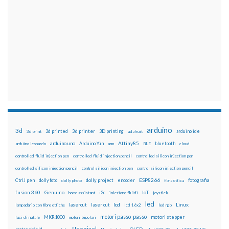
arduino
3d
3d printed
3d printer
3D printing
3d print
adafruit
arduino ide
Attiny85
arduino uno
Arduino Yún
bluetooth
arduino leonardo
arm
BLE
cloud
controlled fluid injection pen
controlled fluid injection pencil
controlled silicon injection pen
controlled silicon injection pencil
control silicon injection pen
control silicon injection pencil
ESP8266
dolly foto
dolly project
encoder
fotografia
CtrlJ pen
dolly photo
fibra ottica
fusion 360
Genuino
i2c
IoT
home assistant
iniezione fluidi
joystick
led
lcd
Linux
lasercut
laser cut
lampadario con fibre ottiche
lcd 16x2
led rgb
motori passo-passo
MKR1000
motori stepper
luci di natale
motori bipolari
Neopixel