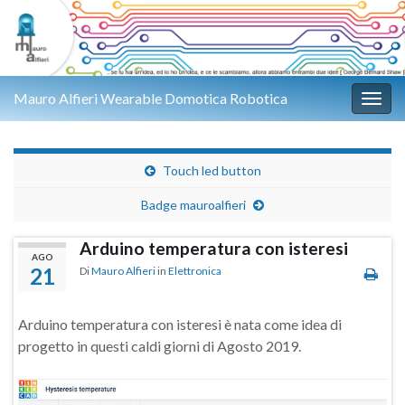
Mauro Alfieri Wearable Domotica Robotica
Attiv
Touch led button
Badge mauroalfieri
Arduino temperatura con isteresi
AGO
21
Di
Mauro Alfieri
in
Elettronica
Arduino temperatura con isteresi è nata come idea di
progetto in questi caldi giorni di Agosto 2019.