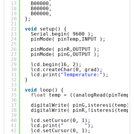
17
B00000,
18
B00000,
19
B00000,
20
};
21
22
void
setup() {
23
Serial.begin( 9600 );
24
pinMode( pinTemp,INPUT );
25
26
pinMode( pinR,OUTPUT );
27
pinMode( pinG,OUTPUT );
28
29
lcd.begin(16, 2);
30
lcd.createChar(0, grad);
31
lcd.print(
"Temperature:"
);
32
}
33
34
void
loop() {
35
float
temp = ((analogRead(pinTemp)
36
37
digitalWrite( pinG,isteresi(temp) 
38
digitalWrite( pinR,!isteresi(temp)
39
40
lcd.setCursor(0, 1);
41
lcd.print(
"       "
);
42
lcd.setCursor(0, 1);