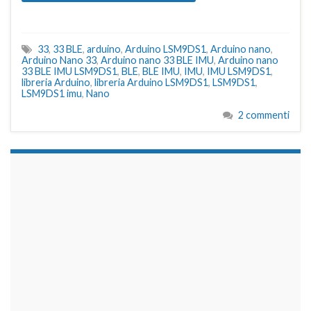
33
,
33 BLE
,
arduino
,
Arduino LSM9DS1
,
Arduino nano
,
Arduino Nano 33
,
Arduino nano 33 BLE IMU
,
Arduino nano
33 BLE IMU LSM9DS1
,
BLE
,
BLE IMU
,
IMU
,
IMU LSM9DS1
,
libreria Arduino
,
libreria Arduino LSM9DS1
,
LSM9DS1
,
LSM9DS1 imu
,
Nano
2 commenti
займы на карту срочно