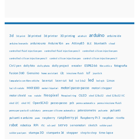
arduino
3d
3d printed
3d printer
3D printing
3d print
adafruit
arduino ide
Attiny85
arduino uno
Arduino Yún
bluetooth
arduino leonardo
arm
BLE
cloud
controlled fluid injection pen
controlled fluid injection pencil
controlled silicon injection pen
controlled silicon injection pencil
control silicon injection pen
control silicon injection pencil
ESP8266
dolly foto
dolly project
encoder
fotografia
CtrlJ pen
dolly photo
fibra ottica
fusion 360
Genuino
i2c
IoT
home assistant
iniezione fluidi
joystick
led
lcd
Linux
lasercut
laser cut
lampadario con fibre ottiche
lcd 16x2
led rgb
motori passo-passo
MKR1000
motori stepper
luci di natale
motori bipolari
Neopixel
motor shield
OLED
nas
natale
Neopixel ring
oled 128x32
oled 128x32 IIC
OpenSCAD
passo-passo
pcb
oled i2C
oled IIC
penna automatica
penna iniezione fluidi
potenziometro
pulsanti
penna per pasta di saldatura
penna per silicone automatica
pulsante
raspberry pi
pulsanti e arduino
raspberry
Raspberry Pi 3
raspbian
pwm
ricetta
robot
servo
RPi
robotica
rtc
servomotori
sketch
sd card
solder past
stampa 3D
stepper
stampante 3d
step to step
solder past pen
time-lapse