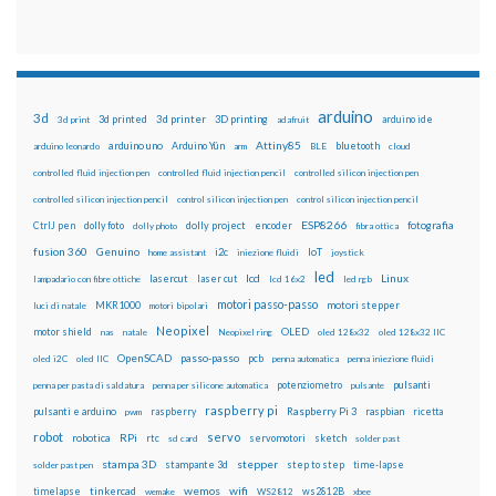
arduino
3d
3d printed
3d printer
3D printing
3d print
adafruit
arduino ide
Attiny85
arduino uno
Arduino Yún
bluetooth
arduino leonardo
arm
BLE
cloud
controlled fluid injection pen
controlled fluid injection pencil
controlled silicon injection pen
controlled silicon injection pencil
control silicon injection pen
control silicon injection pencil
ESP8266
dolly foto
dolly project
encoder
fotografia
CtrlJ pen
dolly photo
fibra ottica
fusion 360
Genuino
i2c
IoT
home assistant
iniezione fluidi
joystick
led
lcd
Linux
lasercut
laser cut
lampadario con fibre ottiche
lcd 16x2
led rgb
motori passo-passo
MKR1000
motori stepper
luci di natale
motori bipolari
Neopixel
motor shield
OLED
nas
natale
Neopixel ring
oled 128x32
oled 128x32 IIC
OpenSCAD
passo-passo
pcb
oled i2C
oled IIC
penna automatica
penna iniezione fluidi
potenziometro
pulsanti
penna per pasta di saldatura
penna per silicone automatica
pulsante
raspberry pi
pulsanti e arduino
raspberry
Raspberry Pi 3
raspbian
pwm
ricetta
robot
servo
RPi
robotica
rtc
servomotori
sketch
sd card
solder past
stampa 3D
stepper
stampante 3d
step to step
solder past pen
time-lapse
wemos
wifi
tinkercad
ws2812B
timelapse
wemake
WS2812
xbee