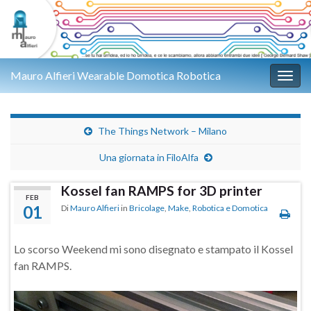
Mauro Alfieri Wearable Domotica Robotica
Attiv
The Things Network – Milano
Una giornata in FiloAlfa
Kossel fan RAMPS for 3D printer
FEB
01
Di
Mauro Alfieri
in
Bricolage
,
Make
,
Robotica e Domotica
Lo scorso Weekend mi sono disegnato e stampato il Kossel
fan RAMPS.