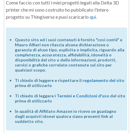
Come faccio con tutti i miei progetti legati alla Delta 3D
printer che mi sono costruito ho pubblicato l’intero
progetto su Thingiverse e puoi scaricarlo
qui
.
Questo sito ed i suoi contenuti è fornito "così com'è" e
Mauro Alfieri non rilascia alcuna dichiarazione o
garanzia di alcun tipo, esplicita o implicita, riguardo alla
completezza, accuratezza, affidabilità, idoneità o
disponibilità del sito o delle informazioni, prodotti,
servizi o grafiche correlate contenute sul sito per
qualsiasi scopo.
Ti chiedo di leggere e rispettare il
regolamento del sito
prima di utilizzarlo
Ti chiedo di leggere i
Termini e Condizioni d'uso
del sito
prima di utilizzarlo
In qualità di Affiliato Amazon io ricevo un guadagno
dagli acquisti idonei qualora siano presenti link al
suddetto sito.