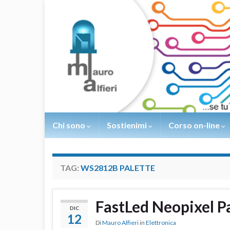
Chi sono
Sostienimi
Corso on-line
TAG:
WS2812B PALETTE
FastLed Neopixel P
DIC
12
Di
Mauro Alfieri
in
Elettronica