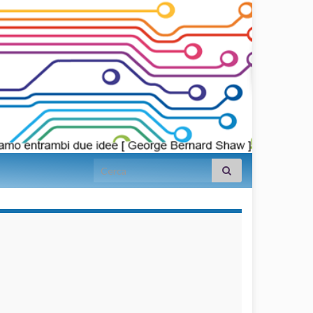
Search for:
займы на
карту срочно