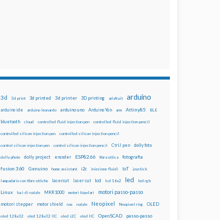
arduino
3d
3d printed
3d printer
3D printing
3d print
adafruit
Attiny85
arduino uno
Arduino Yún
arduino ide
arduino leonardo
arm
BLE
bluetooth
cloud
controlled fluid injection pen
controlled fluid injection pencil
controlled silicon injection pen
controlled silicon injection pencil
dolly foto
control silicon injection pen
control silicon injection pencil
CtrlJ pen
ESP8266
dolly project
encoder
fotografia
dolly photo
fibra ottica
fusion 360
Genuino
i2c
IoT
home assistant
iniezione fluidi
joystick
led
lcd
lasercut
laser cut
lampadario con fibre ottiche
lcd 16x2
led rgb
motori passo-passo
Linux
MKR1000
luci di natale
motori bipolari
Neopixel
motori stepper
motor shield
OLED
nas
natale
Neopixel ring
OpenSCAD
passo-passo
oled 128x32
oled 128x32 IIC
oled i2C
oled IIC