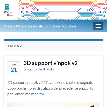
Mauro Alfieri Wearable Domotica Robotica
Attiv
TAG:
V2
3D support vinpok v2
GIU
21
Di
Mauro Alfieri
in
Make
3D support vinpok v2 è l’evoluzione che ho disegnato
dopo pochi giorni di utilizzo del precedente supporto
per l’omonimo
monitor
.