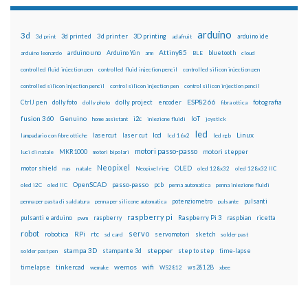
arduino
3d
3d printed
3d printer
3D printing
3d print
adafruit
arduino ide
Attiny85
arduino uno
Arduino Yún
bluetooth
arduino leonardo
arm
BLE
cloud
controlled fluid injection pen
controlled fluid injection pencil
controlled silicon injection pen
controlled silicon injection pencil
control silicon injection pen
control silicon injection pencil
ESP8266
dolly foto
dolly project
encoder
fotografia
CtrlJ pen
dolly photo
fibra ottica
fusion 360
Genuino
i2c
IoT
home assistant
iniezione fluidi
joystick
led
lcd
Linux
lasercut
laser cut
lampadario con fibre ottiche
lcd 16x2
led rgb
motori passo-passo
MKR1000
motori stepper
luci di natale
motori bipolari
Neopixel
motor shield
OLED
nas
natale
Neopixel ring
oled 128x32
oled 128x32 IIC
OpenSCAD
passo-passo
pcb
oled i2C
oled IIC
penna automatica
penna iniezione fluidi
potenziometro
pulsanti
penna per pasta di saldatura
penna per silicone automatica
pulsante
raspberry pi
pulsanti e arduino
raspberry
Raspberry Pi 3
raspbian
pwm
ricetta
robot
servo
RPi
robotica
rtc
servomotori
sketch
sd card
solder past
stampa 3D
stepper
stampante 3d
step to step
solder past pen
time-lapse
wemos
wifi
tinkercad
ws2812B
timelapse
wemake
WS2812
xbee