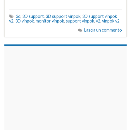
3d
,
3D support
,
3D support vinpok
,
3D support vinpok
v2
,
3D vinpok
,
monitor vinpok
,
support vinpok
,
v2
,
vinpok v2
Lascia un commento
займы на карту срочно