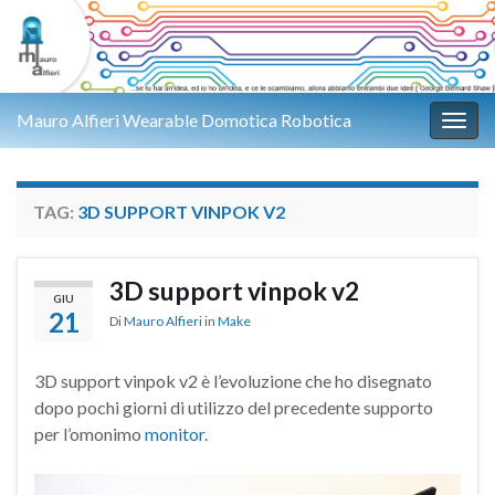
Mauro Alfieri Wearable Domotica Robotica
Attiv
TAG:
3D SUPPORT VINPOK V2
3D support vinpok v2
GIU
21
Di
Mauro Alfieri
in
Make
3D support vinpok v2 è l’evoluzione che ho disegnato
dopo pochi giorni di utilizzo del precedente supporto
per l’omonimo
monitor
.