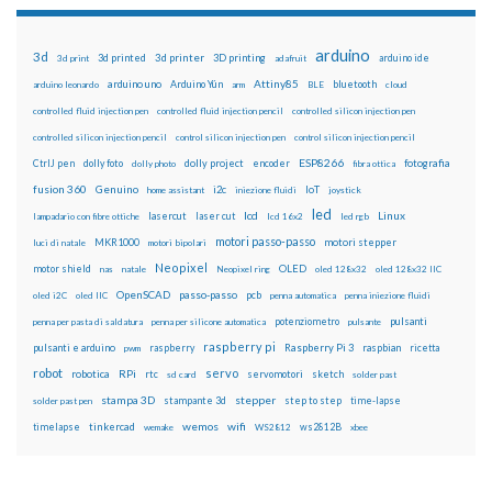
arduino
3d
3d printed
3d printer
3D printing
3d print
adafruit
arduino ide
Attiny85
arduino uno
Arduino Yún
bluetooth
arduino leonardo
arm
BLE
cloud
controlled fluid injection pen
controlled fluid injection pencil
controlled silicon injection pen
controlled silicon injection pencil
control silicon injection pen
control silicon injection pencil
ESP8266
dolly foto
dolly project
encoder
fotografia
CtrlJ pen
dolly photo
fibra ottica
fusion 360
Genuino
i2c
IoT
home assistant
iniezione fluidi
joystick
led
lcd
Linux
lasercut
laser cut
lampadario con fibre ottiche
lcd 16x2
led rgb
motori passo-passo
MKR1000
motori stepper
luci di natale
motori bipolari
Neopixel
motor shield
OLED
nas
natale
Neopixel ring
oled 128x32
oled 128x32 IIC
OpenSCAD
passo-passo
pcb
oled i2C
oled IIC
penna automatica
penna iniezione fluidi
potenziometro
pulsanti
penna per pasta di saldatura
penna per silicone automatica
pulsante
raspberry pi
pulsanti e arduino
raspberry
Raspberry Pi 3
raspbian
pwm
ricetta
robot
servo
RPi
robotica
rtc
servomotori
sketch
sd card
solder past
stampa 3D
stepper
stampante 3d
step to step
solder past pen
time-lapse
wemos
wifi
tinkercad
ws2812B
timelapse
wemake
WS2812
xbee