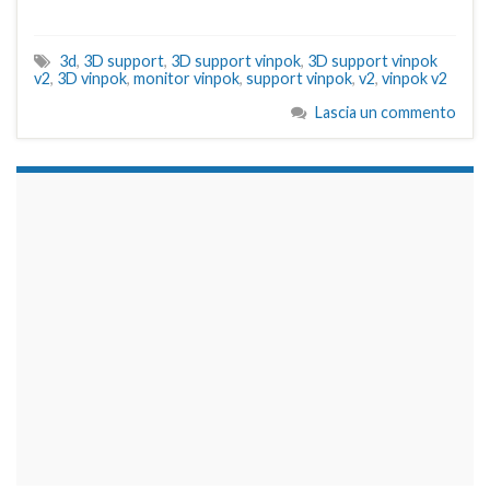
3d
,
3D support
,
3D support vinpok
,
3D support vinpok
v2
,
3D vinpok
,
monitor vinpok
,
support vinpok
,
v2
,
vinpok v2
Lascia un commento
займы на карту срочно