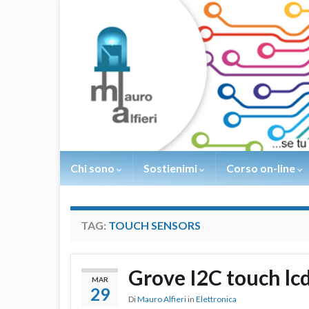
Chi sono
Sostienimi
Corso on-line
TAG:
TOUCH SENSORS
Grove I2C touch lc
MAR
29
Di
Mauro Alfieri
in
Elettronica