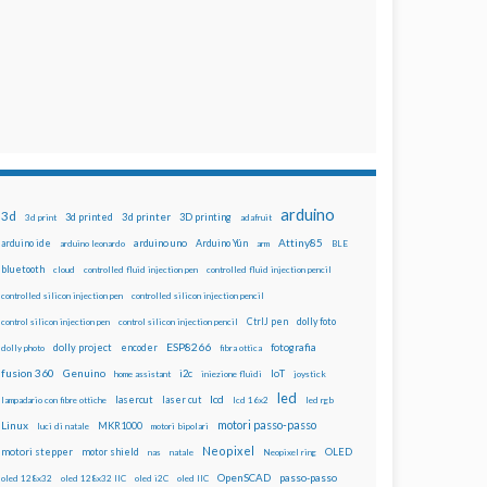
arduino
3d
3d printed
3d printer
3D printing
3d print
adafruit
Attiny85
arduino uno
Arduino Yún
arduino ide
arduino leonardo
arm
BLE
bluetooth
cloud
controlled fluid injection pen
controlled fluid injection pencil
controlled silicon injection pen
controlled silicon injection pencil
dolly foto
control silicon injection pen
control silicon injection pencil
CtrlJ pen
ESP8266
dolly project
encoder
fotografia
dolly photo
fibra ottica
fusion 360
Genuino
i2c
IoT
home assistant
iniezione fluidi
joystick
led
lcd
lasercut
laser cut
lampadario con fibre ottiche
lcd 16x2
led rgb
motori passo-passo
Linux
MKR1000
luci di natale
motori bipolari
Neopixel
motori stepper
motor shield
OLED
nas
natale
Neopixel ring
OpenSCAD
passo-passo
oled 128x32
oled 128x32 IIC
oled i2C
oled IIC