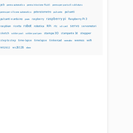
pcb
penna automatica
penna iniezione fluidi
penna per pasta di saldatura
potenziometro
pulsanti
penna per silicone automatica
pulsante
raspberry pi
pulsanti e arduino
raspberry
Raspberry Pi 3
pwm
robot
servo
RPi
raspbian
robotica
rtc
servomotori
ricetta
sd card
stampa 3D
stepper
sketch
stampante 3d
solder past
solder past pen
wemos
wifi
step to step
tinkercad
time-lapse
timelapse
wemake
ws2812B
WS2812
xbee