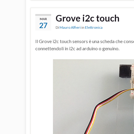
Grove i2c touch
MAR
27
Di
Mauro Alfieri
in
Elettronica
Il Grove i2c touch sensors è una scheda che conse
connettendoli in i2c ad arduino o genuino.