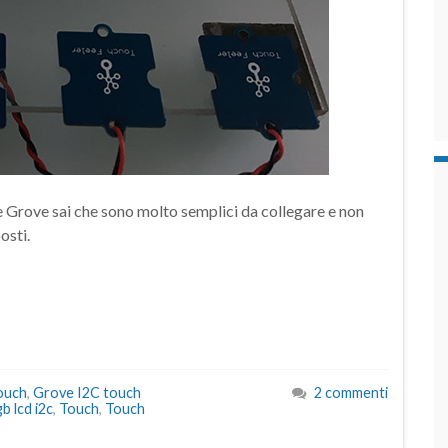
erie Grove sai che sono molto semplici da collegare e non
osti.
ouch
,
Grove I2C touch
2 commenti
gb lcd i2c
,
Touch
,
Touch