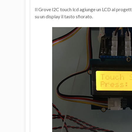
Il Grove I2C touch lcd agiunge un LCD al progetto 
su un display il tasto sfiorato.