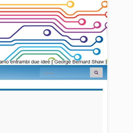
Search for:
займы на
карту срочно