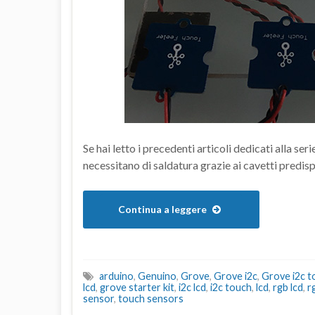
Se hai letto i precedenti articoli dedicati alla s
necessitano di saldatura grazie ai cavetti predisp
Continua a leggere
arduino
,
Genuino
,
Grove
,
Grove i2c
,
Grove i2c t
lcd
,
grove starter kit
,
i2c lcd
,
i2c touch
,
lcd
,
rgb lcd
,
r
sensor
,
touch sensors